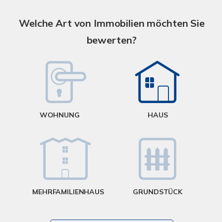
S
A
Welche Art von Immobilien möchten Sie
bewerten?
W
<
WOHNUNG
HAUS
g
MEHRFAMILIENHAUS
GRUNDSTÜCK