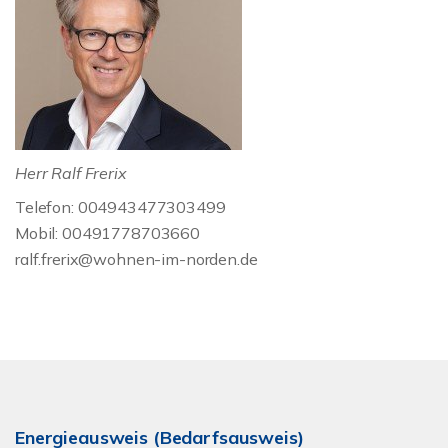
Herr Ralf Frerix
Telefon: 004943477303499
Mobil: 00491778703660
ralf.frerix@wohnen-im-norden.de
Energieausweis (Bedarfsausweis)