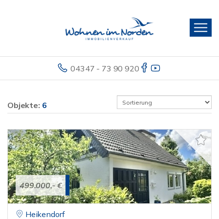
04347 - 73 90 920
Objekte:
6
499.000,- €
Heikendorf