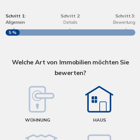
Schritt 1:
Schritt 2:
Schritt 3:
Allgemein
Details
Bewertung
5 %
S
A
Welche Art von Immobilien möchten Sie
bewerten?
W
<
WOHNUNG
HAUS
g