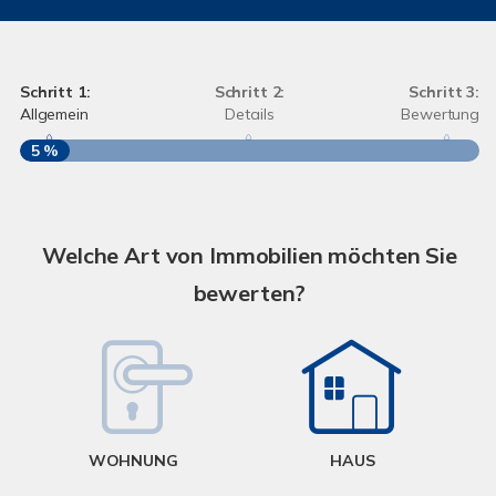
Schritt 1:
Schritt 2:
Schritt 3:
Allgemein
Details
Bewertung
5 %
S
A
Welche Art von Immobilien möchten Sie
bewerten?
W
<
WOHNUNG
HAUS
g