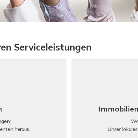
ven Serviceleistungen
n
Immobilie
ngen:
Wo
ssenten heraus.
Unser lokale