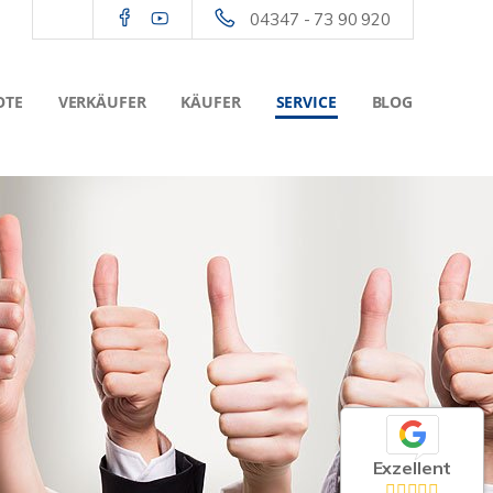
04347 - 73 90 920
OTE
VERKÄUFER
KÄUFER
SERVICE
BLOG
Exzellent