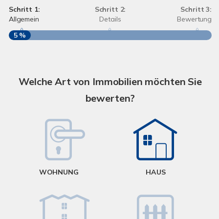
Schritt 1:
Schritt 2:
Schritt 3:
Allgemein
Details
Bewertung
5 %
S
A
Welche Art von Immobilien möchten Sie
bewerten?
W
<
WOHNUNG
HAUS
g