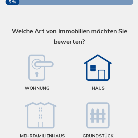
5 %
S
A
Welche Art von Immobilien möchten Sie
bewerten?
W
<
WOHNUNG
HAUS
g
MEHRFAMILIENHAUS
GRUNDSTÜCK