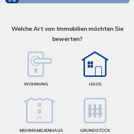
5 %
S
A
Welche Art von Immobilien möchten Sie
bewerten?
W
<
WOHNUNG
HAUS
g
MEHRFAMILIENHAUS
GRUNDSTÜCK