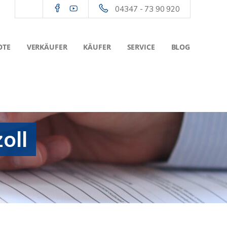
04347 - 73 90 920
OTE
VERKÄUFER
KÄUFER
SERVICE
BLOG
oll