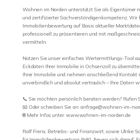
Wohnen im Norden unterstützt Sie als Eigentümer mi
und zertifizierter Sachverständigenkompetenz. Wir 
Immobilienbewertung auf Basis aktueller Marktdaten 
professionell zu präsentieren und mit maßgeschneid
vermitteln.
Nutzen Sie unser einfaches Wertermittlungs-Tool auf
Eckdaten Ihrer Immobilie in Ochsenzoll zu übermitte
Ihrer Immobilie und nehmen anschließend Kontakt mi
unverbindlich und absolut vertraulich – Ihre Daten 
📞 Sie möchten persönlich beraten werden? Rufen S
📧 Oder schreiben Sie an: anfrage@wohnen-im-nor
🌐 Mehr Infos unter: www.wohnen-im-norden.de
Ralf Frerix, Betriebs- und Finanzwirt, sowie Ulrike
für Immobilienbewertung (IHK), freuen sich darauf,