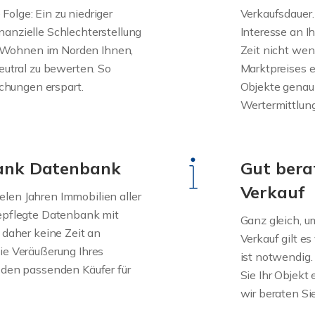
olge: Ein zu niedriger
Verkaufsdauer.
nanzielle Schlechterstellung
Interesse an Ih
lft Wohnen im Norden Ihnen,
Zeit nicht weni
eutral zu bewerten. So
Marktpreises 
hungen erspart.
Objekte genau
Wertermittlung
dank Datenbank
Gut bera
Verkauf
len Jahren Immobilien aller
gepflegte Datenbank mit
Ganz gleich, u
 daher keine Zeit an
Verkauf gilt e
ie Veräußerung Ihres
ist notwendig.
s den passenden Käufer für
Sie Ihr Objekt
wir beraten Si