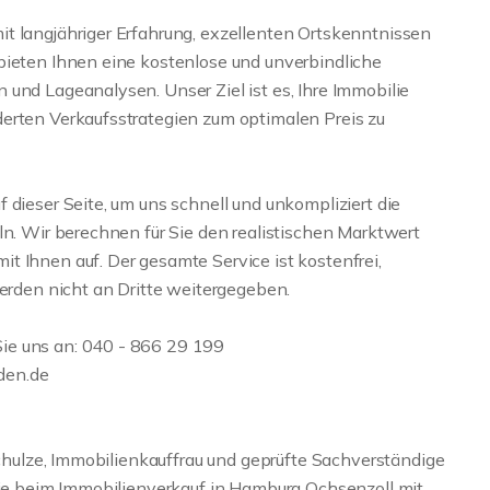
t langjähriger Erfahrung, exzellenten Ortskenntnissen
bieten Ihnen eine kostenlose und unverbindliche
und Lageanalysen. Unser Ziel ist es, Ihre Immobilie
erten Verkaufsstrategien zum optimalen Preis zu
 dieser Seite, um uns schnell und unkompliziert die
ln. Wir berechnen für Sie den realistischen Marktwert
t Ihnen auf. Der gesamte Service ist kostenfrei,
werden nicht an Dritte weitergegeben.
ie uns an: 040 - 866 29 199
den.de
 Schulze, Immobilienkauffrau und geprüfte Sachverständige
 Sie beim Immobilienverkauf in Hamburg Ochsenzoll mit