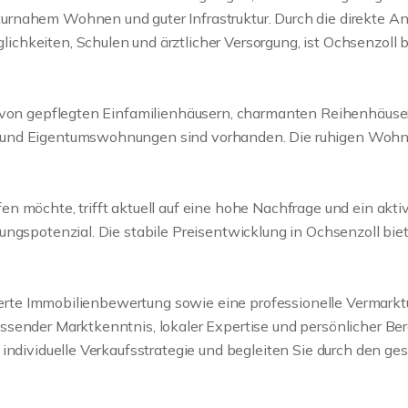
rnahem Wohnen und guter Infrastruktur. Durch die direkte An
hkeiten, Schulen und ärztlicher Versorgung, ist Ochsenzoll b
gt von gepflegten Einfamilienhäusern, charmanten Reihenhä
 und Eigentumswohnungen sind vorhanden. Die ruhigen Wohns
 möchte, trifft aktuell auf eine hohe Nachfrage und ein aktiv
ungspotenzial. Die stabile Preisentwicklung in Ochsenzoll bi
dierte Immobilienbewertung sowie eine professionelle Vermarkt
sender Marktkenntnis, lokaler Expertise und persönlicher Bera
 individuelle Verkaufsstrategie und begleiten Sie durch den g