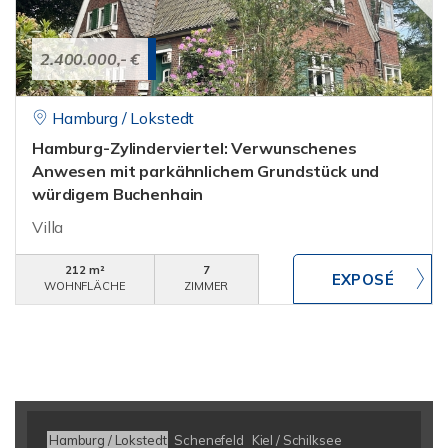
2.400.000,- €
Hamburg / Lokstedt
Hamburg-Zylinderviertel: Verwunschenes
Anwesen mit parkähnlichem Grundstück und
würdigem Buchenhain
Villa
212 m²
7
WOHNFLÄCHE
ZIMMER
Hamburg / Lokstedt
Schenefeld
Kiel / Schilksee