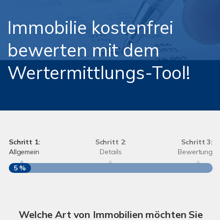
Immobilie kostenfrei
bewerten mit dem
Wertermittlungs-Tool!
Schritt 1:
Schritt 2:
Schritt 3:
Allgemein
Details
Bewertung
5 %
S
A
Welche Art von Immobilien möchten Sie