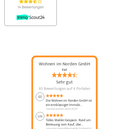
Wohnen im Norden GmbH
Kiel
Sehr gut
65 Bewertungen
auf 4 Portalen
GO
Die Wohnen im Norden GmbH ist
ein erstklassiger Immobi...
von
GoLocal
am
26.03.2024
UN
Tolles Makler-Gespann. Rund um
Betreuung vom Kauf, übe...
von
unser Immobilienmakler Fachportal
am
24.06.2022