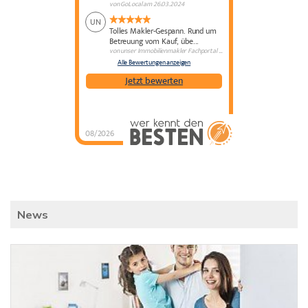
von
GoLocal
am
26.03.2024
UN
Tolles Makler-Gespann. Rund um
Betreuung vom Kauf, übe...
von
unser Immobilienmakler Fachportal
am
24.06.2022
Alle Bewertungen anzeigen
Jetzt bewerten
08/2026
News