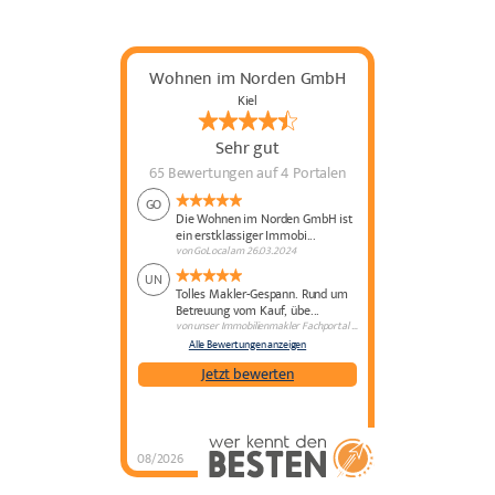
Wohnen im Norden GmbH
Kiel
Sehr gut
65 Bewertungen
auf 4 Portalen
GO
Die Wohnen im Norden GmbH ist
ein erstklassiger Immobi...
von
GoLocal
am
26.03.2024
UN
Tolles Makler-Gespann. Rund um
Betreuung vom Kauf, übe...
von
unser Immobilienmakler Fachportal
am
24.06.2022
Alle Bewertungen anzeigen
Jetzt bewerten
08/2026