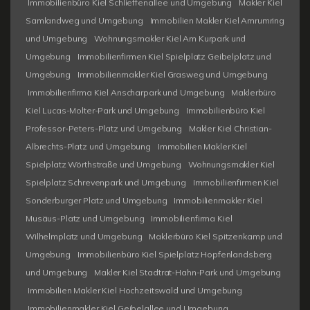
Immobilienbüro Kiel Schlieffenallee und Umgebung
Makler Kiel
Samlandweg und Umgebung
Immobilien Makler Kiel Amrumring
und Umgebung
Wohnungsmakler Kiel Am Kurpark und
Umgebung
Immobilienfirmen Kiel Spielplatz Geibelplatz und
Umgebung
Immobilienmakler Kiel Grasweg und Umgebung
Immobilienfirma Kiel Anscharpark und Umgebung
Maklerbüro
Kiel Lucas-Molter-Park und Umgebung
Immobilienbüro Kiel
Professor-Peters-Platz und Umgebung
Makler Kiel Christian-
Albrechts-Platz und Umgebung
Immobilien Makler Kiel
Spielplatz Wörthstraße und Umgebung
Wohnungsmakler Kiel
Spielplatz Schrevenpark und Umgebung
Immobilienfirmen Kiel
Sonderburger Platz und Umgebung
Immobilienmakler Kiel
Musäus-Platz und Umgebung
Immobilienfirma Kiel
Wilhelmplatz und Umgebung
Maklerbüro Kiel Spitzenkamp und
Umgebung
Immobilienbüro Kiel Spielplatz Hopfenlandsberg
und Umgebung
Makler Kiel Stadtrat-Hahn-Park und Umgebung
Immobilien Makler Kiel Hochzeitswald und Umgebung
Immobilienmakler Kiel Geibelallee und Umgebung