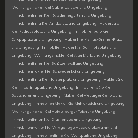
Wohnungsmakler Kiel Gablenzbrücke und Umgebung
Immobilienfirmen Kiel Ratsdienergarten und Umgebung
Immobilienfirma Kiel Arndtplatz und Umgebung
Maklerbüro
Kiel Rathausplatz und Umgebung
Immobilienbüro Kiel
Europaplatz und Umgebung
Makler Kiel Asmus-Bremer-Platz
und Umgebung
Immobilien Makler Kiel Bahnhofsplatz und
Umgebung
Wohnungsmakler Kiel Alter Markt und Umgebung
Immobilienfirmen Kiel Schützenwall und Umgebung
Immobilienmakler Kiel Schwedenkai und Umgebung
Immobilienfirma Kiel Holstenplatz und Umgebung
Maklerbüro
Kiel Hiroshimapark und Umgebung
Immobilienbüro Kiel
Bootshafen und Umgebung
Makler Kiel Vieburger Gehölz und
Umgebung
Immobilien Makler Kiel Mühlenteich und Umgebung
Wohnungsmakler Kiel Heidenberger Teich und Umgebung
Immobilienfirmen Kiel Drachensee und Umgebung
Immobilienmakler Kiel Wildgehege Hasseldieksdamm und
Umgebung
Immobilienfirma Kiel Werftpark und Umgebung