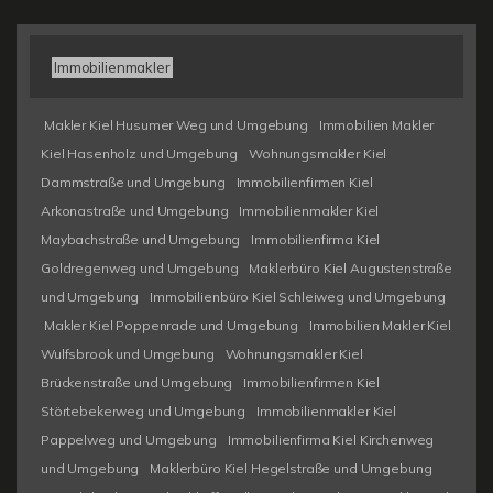
Immobilienmakler
Makler Kiel Husumer Weg und Umgebung
Immobilien Makler
Kiel Hasenholz und Umgebung
Wohnungsmakler Kiel
Dammstraße und Umgebung
Immobilienfirmen Kiel
Arkonastraße und Umgebung
Immobilienmakler Kiel
Maybachstraße und Umgebung
Immobilienfirma Kiel
Goldregenweg und Umgebung
Maklerbüro Kiel Augustenstraße
und Umgebung
Immobilienbüro Kiel Schleiweg und Umgebung
Makler Kiel Poppenrade und Umgebung
Immobilien Makler Kiel
Wulfsbrook und Umgebung
Wohnungsmakler Kiel
Brückenstraße und Umgebung
Immobilienfirmen Kiel
Störtebekerweg und Umgebung
Immobilienmakler Kiel
Pappelweg und Umgebung
Immobilienfirma Kiel Kirchenweg
und Umgebung
Maklerbüro Kiel Hegelstraße und Umgebung