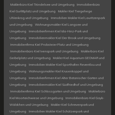
Maklerbüro Kiel Tröndelsee und Umgebung
Immobilienbüro
Kiel Gurlittplatz und Umgebung
Makler Kiel Tiergehege
Uhlenkrog und Umgebung
Immobilien Makler Kiel Lauritzenpark
und Umgebung
Wohnungsmakler Kiel Langsee und
Umgebung
Immobilienfirmen Kiel Ida-Hinz-Park und
Umgebung
Immobilienmakler Kiel Der Brook und Umgebung
Immobilienfirma Kiel Probsteier Platz und Umgebung
Immobilienbüro Kiel Ivenspark und Umgebung
Maklerbüro Kiel
Geibelplatz und Umgebung
Makler Kiel Aquarium GEOMAR und
Umgebung
Immobilien Makler Kiel Sporthafen Reventlou und
Umgebung
Wohnungsmakler Kiel Krusenkoppel und
Umgebung
Immobilienfirmen Kiel Alter Botanischer Garten und
Umgebung
Immobilienmakler Kiel Südfriedhof und Umgebung
Immobilienfirma Kiel Schlossgarten und Umgebung
Maklerbüro
Kiel Moorteichwiese und Umgebung
Immobilienbüro Kiel Gayk-
Wäldchen und Umgebung
Makler Kiel Schrevenpark und
Umgebung
Immobilien Makler Kiel Schützenpark und