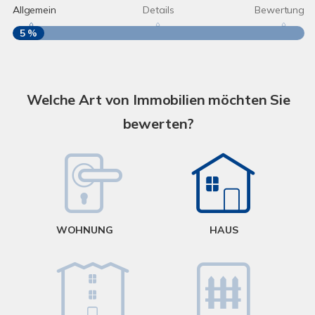
Allgemein
Details
Bewertung
5 %
S
A
Welche Art von Immobilien möchten Sie
bewerten?
W
<
WOHNUNG
HAUS
g