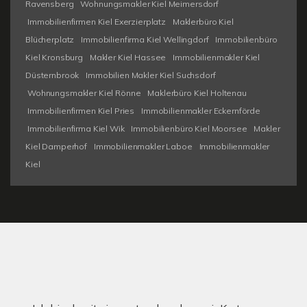
Ravensberg
Wohnungsmakler Kiel Meimersdorf
Immobilienfirmen Kiel Exerzierplatz
Maklerbüro Kiel
Blücherplatz
Immobilienfirma Kiel Wellingdorf
Immobilienbüro
Kiel Kronsburg
Makler Kiel Hassee
Immobilienmakler Kiel
Düsternbrook
Immobilien Makler Kiel Suchsdorf
Wohnungsmakler Kiel Rönne
Maklerbüro Kiel Holtenau
Immobilienfirmen Kiel Pries
Immobilienmakler Eckernförde
Immobilienfirma Kiel Wik
Immobilienbüro Kiel Moorsee
Makler
Kiel Damperhof
Immobilienmakler Laboe
Immobilienmakler
Kiel