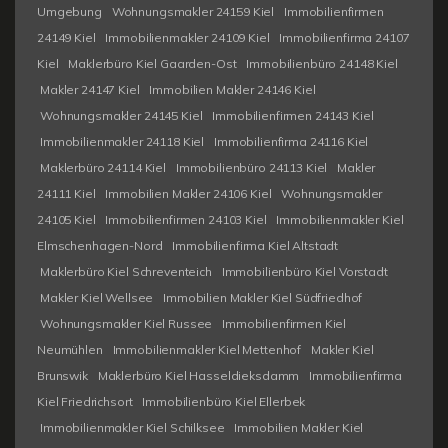
Umgebung
Wohnungsmakler 24159 Kiel
Immobilienfirmen
24149 Kiel
Immobilienmakler 24109 Kiel
Immobilienfirma 24107
Kiel
Maklerbüro Kiel Gaarden-Ost
Immobilienbüro 24148 Kiel
Makler 24147 Kiel
Immobilien Makler 24146 Kiel
Wohnungsmakler 24145 Kiel
Immobilienfirmen 24143 Kiel
Immobilienmakler 24118 Kiel
Immobilienfirma 24116 Kiel
Maklerbüro 24114 Kiel
Immobilienbüro 24113 Kiel
Makler
24111 Kiel
Immobilien Makler 24106 Kiel
Wohnungsmakler
24105 Kiel
Immobilienfirmen 24103 Kiel
Immobilienmakler Kiel
Elmschenhagen-Nord
Immobilienfirma Kiel Altstadt
Maklerbüro Kiel Schreventeich
Immobilienbüro Kiel Vorstadt
Makler Kiel Wellsee
Immobilien Makler Kiel Südfriedhof
Wohnungsmakler Kiel Russee
Immobilienfirmen Kiel
Neumühlen
Immobilienmakler Kiel Mettenhof
Makler Kiel
Brunswik
Maklerbüro Kiel Hasseldieksdamm
Immobilienfirma
Kiel Friedrichsort
Immobilienbüro Kiel Ellerbek
Immobilienmakler Kiel Schilksee
Immobilien Makler Kiel