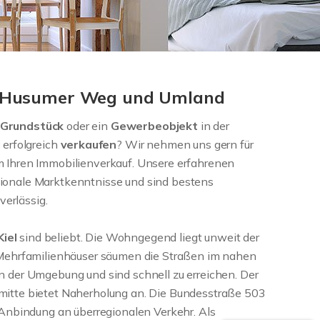
el Husumer Weg und Umland
Grundstück
oder ein
Gewerbeobjekt
in der
l
erfolgreich
verkaufen
? Wir nehmen uns gern für
m Ihren Immobilienverkauf. Unsere erfahrenen
gionale Marktkenntnisse und sind bestens
verlässig.
Kiel
sind beliebt. Die Wohngegend liegt unweit der
d Mehrfamilienhäuser säumen die Straßen im nahen
n der Umgebung und sind schnell zu erreichen. Der
mitte bietet Naherholung an. Die Bundesstraße 503
e Anbindung an überregionalen Verkehr. Als