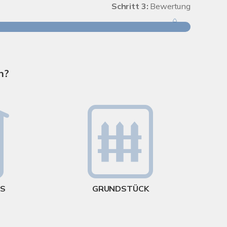
Schritt 3:
Bewertung
Schritt 1
n?
Wie groß
US
GRUNDSTÜCK