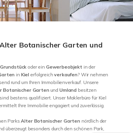
 Alter Botanischer Garten und
Grundstück
oder ein
Gewerbeobjekt
in der
 Garten
in
Kiel
erfolgreich
verkaufen
? Wir nehmen
ssend rund um Ihren Immobilienverkauf. Unsere
er Botanischer Garten
und
Umland
besitzen
ind bestens qualifiziert. Unser Maklerbüro für Kiel
ittelt Ihre Immobilie engagiert und zuverlässig.
hen Parks
Alter Botanischer Garten
nördlich der
end überzeugt besonders durch den schönen Park,