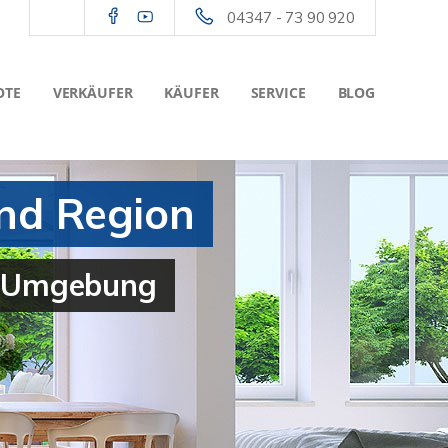
04347 - 73 90 920
OTE
VERKÄUFER
KÄUFER
SERVICE
BLOG
und Region
nd Umgebung