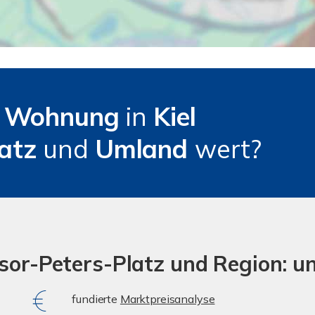
e
Wohnung
in
Kiel
latz
und
Umland
wert?
ssor-Peters-Platz und Region: u
fundierte
Marktpreisanalyse