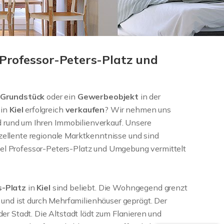
 Professor-Peters-Platz und
Grundstück
oder ein
Gewerbeobjekt
in der
z
in
Kiel
erfolgreich
verkaufen
? Wir nehmen uns
d rund um Ihren Immobilienverkauf. Unsere
zellente regionale Marktkenntnisse und sind
 Kiel Professor-Peters-Platz und Umgebung vermittelt
s-Platz
in
Kiel
sind beliebt. Die Wohngegend grenzt
 und ist durch Mehrfamilienhäuser geprägt. Der
er Stadt. Die Altstadt lädt zum Flanieren und