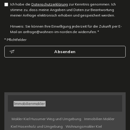
Ich habe die
Datenschutzerklärung
zur Kenntnis genommen. Ich
stimme zu, dass meine Angaben und Daten zur Beantwortung
meiner Anfrage elektronisch erhoben und gespeichert werden.
Hinweis: Sie können Ihre Einwilligung jederzeit für die Zukunft per E-
Mail an anfrage@wohnen-im-norden.de widerrufen. *
* Pflichtfelder
Absenden
Immobilienmakler
Makler Kiel Husumer Weg und Umgebung
Immobilien Makler
Kiel Hasenholz und Umgebung
Wohnungsmakler Kiel