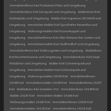
Immobilienfirma Kiel Probsteier Platz und Umgebung
Immobilienbüro Kiel Ivenspark und Umgebung
Maklerbüro Kiel
Geibelplatz und Umgebung
Makler Kiel Aquarium GEOMAR und
Umgebung
Immobilien Makler Kiel Sporthafen Reventlou und
Umgebung
Wohnungsmakler Kiel Krusenkoppel und
Umgebung
Immobilienfirmen Kiel Alter Botanischer Garten und
Umgebung
Immobilienmakler Kiel Südfriedhof und Umgebung
Immobilienfirma Kiel Schlossgarten und Umgebung
Maklerbüro
Kiel Moorteichwiese und Umgebung
Immobilienbüro Kiel Gayk-
Wäldchen und Umgebung
Makler Kiel Schrevenpark und
Umgebung
Immobilien Makler Kiel Schützenpark und
Umgebung
Wohnungsmakler 24159 Kiel
Immobilienfirmen
24149 Kiel
Immobilienmakler 24109 Kiel
Immobilienfirma 24107
Kiel
Maklerbüro Kiel Gaarden-Ost
Immobilienbüro 24148 Kiel
Makler 24147 Kiel
Immobilien Makler 24146 Kiel
Wohnungsmakler 24145 Kiel
Immobilienfirmen 24143 Kiel
Immobilienmakler 24118 Kiel
Immobilienfirma 24116 Kiel