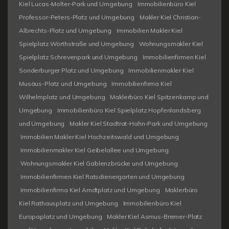
Kiel Lucas-Molter-Park und Umgebung
Immobilienbüro Kiel
Professor-Peters-Platz und Umgebung
Makler Kiel Christian-
Albrechts-Platz und Umgebung
Immobilien Makler Kiel
Spielplatz Wörthstraße und Umgebung
Wohnungsmakler Kiel
Spielplatz Schrevenpark und Umgebung
Immobilienfirmen Kiel
Sonderburger Platz und Umgebung
Immobilienmakler Kiel
Musäus-Platz und Umgebung
Immobilienfirma Kiel
Wilhelmplatz und Umgebung
Maklerbüro Kiel Spitzenkamp und
Umgebung
Immobilienbüro Kiel Spielplatz Hopfenlandsberg
und Umgebung
Makler Kiel Stadtrat-Hahn-Park und Umgebung
Immobilien Makler Kiel Hochzeitswald und Umgebung
Immobilienmakler Kiel Geibelallee und Umgebung
Wohnungsmakler Kiel Gablenzbrücke und Umgebung
Immobilienfirmen Kiel Ratsdienergarten und Umgebung
Immobilienfirma Kiel Arndtplatz und Umgebung
Maklerbüro
Kiel Rathausplatz und Umgebung
Immobilienbüro Kiel
Europaplatz und Umgebung
Makler Kiel Asmus-Bremer-Platz