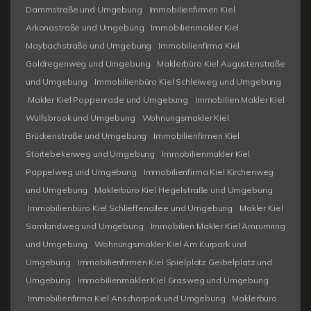
Dammstraße und Umgebung
Immobilienfirmen Kiel
Arkonastraße und Umgebung
Immobilienmakler Kiel
Maybachstraße und Umgebung
Immobilienfirma Kiel
Goldregenweg und Umgebung
Maklerbüro Kiel Augustenstraße
und Umgebung
Immobilienbüro Kiel Schleiweg und Umgebung
Makler Kiel Poppenrade und Umgebung
Immobilien Makler Kiel
Wulfsbrook und Umgebung
Wohnungsmakler Kiel
Brückenstraße und Umgebung
Immobilienfirmen Kiel
Störtebekerweg und Umgebung
Immobilienmakler Kiel
Pappelweg und Umgebung
Immobilienfirma Kiel Kirchenweg
und Umgebung
Maklerbüro Kiel Hegelstraße und Umgebung
Immobilienbüro Kiel Schlieffenallee und Umgebung
Makler Kiel
Samlandweg und Umgebung
Immobilien Makler Kiel Amrumring
und Umgebung
Wohnungsmakler Kiel Am Kurpark und
Umgebung
Immobilienfirmen Kiel Spielplatz Geibelplatz und
Umgebung
Immobilienmakler Kiel Grasweg und Umgebung
Immobilienfirma Kiel Anscharpark und Umgebung
Maklerbüro