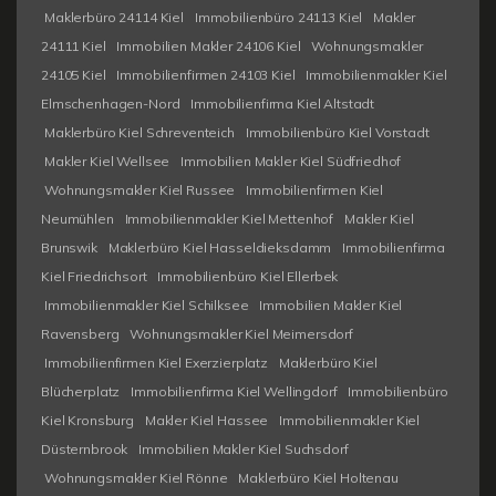
Maklerbüro 24114 Kiel
Immobilienbüro 24113 Kiel
Makler
24111 Kiel
Immobilien Makler 24106 Kiel
Wohnungsmakler
24105 Kiel
Immobilienfirmen 24103 Kiel
Immobilienmakler Kiel
Elmschenhagen-Nord
Immobilienfirma Kiel Altstadt
Maklerbüro Kiel Schreventeich
Immobilienbüro Kiel Vorstadt
Makler Kiel Wellsee
Immobilien Makler Kiel Südfriedhof
Wohnungsmakler Kiel Russee
Immobilienfirmen Kiel
Neumühlen
Immobilienmakler Kiel Mettenhof
Makler Kiel
Brunswik
Maklerbüro Kiel Hasseldieksdamm
Immobilienfirma
Kiel Friedrichsort
Immobilienbüro Kiel Ellerbek
Immobilienmakler Kiel Schilksee
Immobilien Makler Kiel
Ravensberg
Wohnungsmakler Kiel Meimersdorf
Immobilienfirmen Kiel Exerzierplatz
Maklerbüro Kiel
Blücherplatz
Immobilienfirma Kiel Wellingdorf
Immobilienbüro
Kiel Kronsburg
Makler Kiel Hassee
Immobilienmakler Kiel
Düsternbrook
Immobilien Makler Kiel Suchsdorf
Wohnungsmakler Kiel Rönne
Maklerbüro Kiel Holtenau