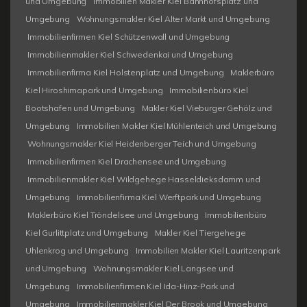
und Umgebung
Immobilien Makler Kiel Bahnhofsplatz und
Umgebung
Wohnungsmakler Kiel Alter Markt und Umgebung
Immobilienfirmen Kiel Schützenwall und Umgebung
Immobilienmakler Kiel Schwedenkai und Umgebung
Immobilienfirma Kiel Holstenplatz und Umgebung
Maklerbüro
Kiel Hiroshimapark und Umgebung
Immobilienbüro Kiel
Bootshafen und Umgebung
Makler Kiel Vieburger Gehölz und
Umgebung
Immobilien Makler Kiel Mühlenteich und Umgebung
Wohnungsmakler Kiel Heidenberger Teich und Umgebung
Immobilienfirmen Kiel Drachensee und Umgebung
Immobilienmakler Kiel Wildgehege Hasseldieksdamm und
Umgebung
Immobilienfirma Kiel Werftpark und Umgebung
Maklerbüro Kiel Tröndelsee und Umgebung
Immobilienbüro
Kiel Gurlittplatz und Umgebung
Makler Kiel Tiergehege
Uhlenkrog und Umgebung
Immobilien Makler Kiel Lauritzenpark
und Umgebung
Wohnungsmakler Kiel Langsee und
Umgebung
Immobilienfirmen Kiel Ida-Hinz-Park und
Umgebung
Immobilienmakler Kiel Der Brook und Umgebung