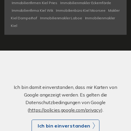
Immobilienfirmen Kiel Pries
Immobilienmakler Eckernförde
Immobilienfirma Kiel Wik
Immobilienbüro Kiel Moorsee
Makler
Kiel Damperhof
Immobilienmakler Laboe
Immobilienmakler
Kiel
Ich bin damit einverstanden, dass mir Karten von
Google angezeigt werden. Es gelten die
Datenschutzbedingungen von Google
(
https://policies.google.com/privacy
).
Ich bin einverstanden