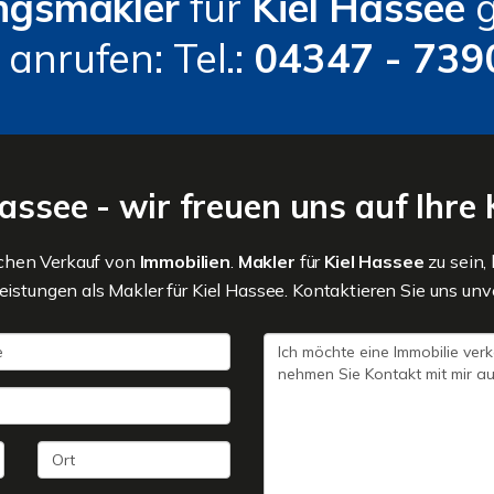
gsmakler
für
Kiel Hassee
 anrufen: Tel.:
04347 - 739
Hassee - wir freuen uns auf Ihr
ichen Verkauf von
Immobilien
.
Makler
für
Kiel Hassee
zu sein,
eistungen als Makler für Kiel Hassee. Kontaktieren Sie uns unv