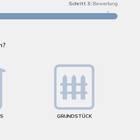
Schritt 3:
Bewertung
Schritt 1
n?
Wie groß
US
GRUNDSTÜCK