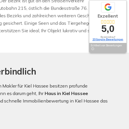
 Der Bezirk ist gut an den Straßenverkehr
utobahn 215, östlich die Bundesstraße 76. Mit
es Bezirks und zahlreichen weiteren Geschäften
Exzellent
g gesichert. Einige Seen und das Tiergehege
5,0
rstützen Sie ideal, Ihr Objekt lukrativ und sicher zu
Basierend auf
20 Google-Bewertungen
Echtheit von Bewertungen
rbindlich
 Makler für Kiel Hassee besitzen profunde
nn es darum geht, Ihr
Haus in Kiel Hassee
und schnelle Immobilienbewertung in Kiel Hassee das