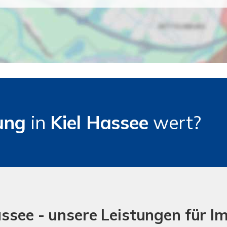
ung
in
Kiel Hassee
wert?
assee - unsere Leistungen für I