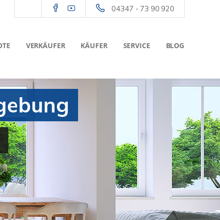
04347 - 73 90 920
OTE
VERKÄUFER
KÄUFER
SERVICE
BLOG
mgebung