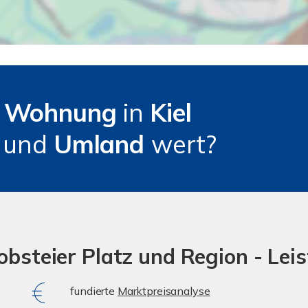
e
Wohnung
in
Kiel
z
und
Umland
wert?
obsteier Platz und Region - Lei
fundierte
Marktpreisanalyse