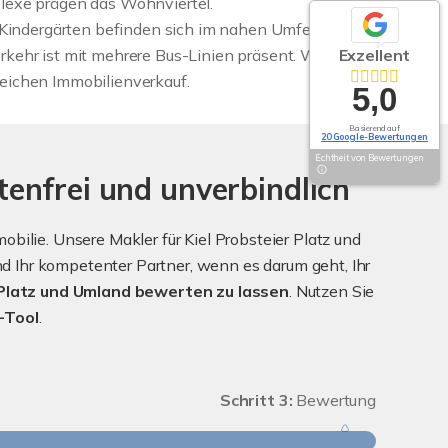
exe prägen das Wohnviertel.
Kindergärten befinden sich im nahen Umfeld und
erkehr ist mit mehrere Bus-Linien präsent. Wir
Exzellent
greichen Immobilienverkauf.
5,0
Basierend auf
20 Google-Bewertungen
Echtheit von Bewertungen
tenfrei und unverbindlich
ilie. Unsere Makler für Kiel Probsteier Platz und
 Ihr kompetenter Partner, wenn es darum geht, Ihr
 Platz und Umland bewerten zu lassen
. Nutzen Sie
-Tool
.
Schritt 3:
Bewertung