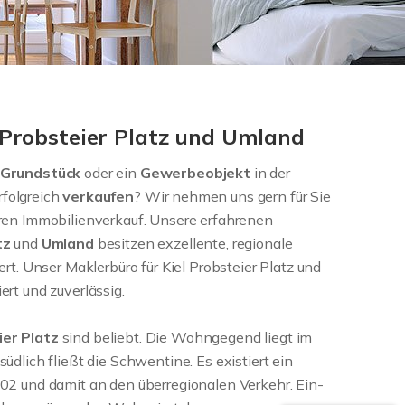
 Probsteier Platz und Umland
Grundstück
oder ein
Gewerbeobjekt
in der
rfolgreich
verkaufen
? Wir nehmen uns gern für Sie
ren Immobilienverkauf. Unsere erfahrenen
tz
und
Umland
besitzen exzellente, regionale
rt. Unser Maklerbüro für Kiel Probsteier Platz und
rt und zuverlässig.
ier Platz
sind beliebt. Die Wohngegend liegt im
dlich fließt die Schwentine. Es existiert ein
02 und damit an den überregionalen Verkehr. Ein-