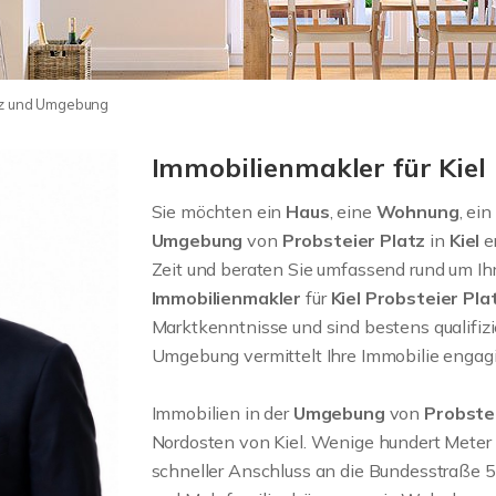
atz und Umgebung
Immobilienmakler für Kiel
Sie möchten ein
Haus
, eine
Wohnung
, ein
Umgebung
von
Probsteier Platz
in
Kiel
e
Zeit und beraten Sie umfassend rund um Ih
Immobilienmakler
für
Kiel Probsteier Pla
Marktkenntnisse und sind bestens qualifizie
Umgebung vermittelt Ihre Immobilie engagie
Immobilien in der
Umgebung
von
Probste
Nordosten von Kiel. Wenige hundert Meter sü
schneller Anschluss an die Bundesstraße 5