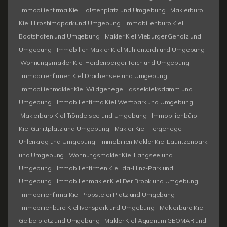
Immobilienfirma Kiel Holstenplatz und Umgebung
Maklerbüro
Kiel Hiroshimapark und Umgebung
Immobilienbüro Kiel
Bootshafen und Umgebung
Makler Kiel Vieburger Gehölz und
Umgebung
Immobilien Makler Kiel Mühlenteich und Umgebung
Wohnungsmakler Kiel Heidenberger Teich und Umgebung
Immobilienfirmen Kiel Drachensee und Umgebung
Immobilienmakler Kiel Wildgehege Hasseldieksdamm und
Umgebung
Immobilienfirma Kiel Werftpark und Umgebung
Maklerbüro Kiel Tröndelsee und Umgebung
Immobilienbüro
Kiel Gurlittplatz und Umgebung
Makler Kiel Tiergehege
Uhlenkrog und Umgebung
Immobilien Makler Kiel Lauritzenpark
und Umgebung
Wohnungsmakler Kiel Langsee und
Umgebung
Immobilienfirmen Kiel Ida-Hinz-Park und
Umgebung
Immobilienmakler Kiel Der Brook und Umgebung
Immobilienfirma Kiel Probsteier Platz und Umgebung
Immobilienbüro Kiel Ivenspark und Umgebung
Maklerbüro Kiel
Geibelplatz und Umgebung
Makler Kiel Aquarium GEOMAR und