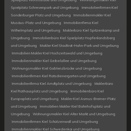
Spielplatz Schrevenpark und Umgebung
Immobilienfirmen Kiel
Sonderburger Platz und Umgebung
Immobilienmakler Kiel
Musäus-Platz und Umgebung
Immobilienfirma Kiel
Wilhelmplatz und Umgebung
Maklerbüro Kiel Spitzenkamp und
Umgebung
Immobilienbüro Kiel Spielplatz Hopfenlandsberg
und Umgebung
Makler Kiel Stadtrat-Hahn-Park und Umgebung
Immobilien Makler Kiel Hochzeitswald und Umgebung
Immobilienmakler Kiel Geibelallee und Umgebung
Wohnungsmakler Kiel Gablenzbrücke und Umgebung
Immobilienfirmen Kiel Ratsdienergarten und Umgebung
Immobilienfirma Kiel Arndtplatz und Umgebung
Maklerbüro
Kiel Rathausplatz und Umgebung
Immobilienbüro Kiel
Europaplatz und Umgebung
Makler Kiel Asmus-Bremer-Platz
und Umgebung
Immobilien Makler Kiel Bahnhofsplatz und
Umgebung
Wohnungsmakler Kiel Alter Markt und Umgebung
Immobilienfirmen Kiel Schützenwall und Umgebung
Immobilienmakler Kiel Schwedenkai und Umgebung