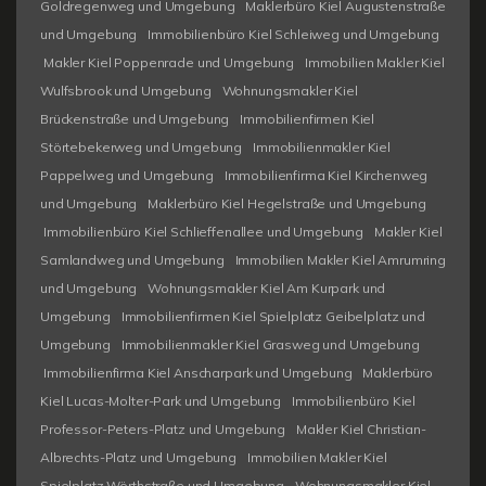
Goldregenweg und Umgebung
Maklerbüro Kiel Augustenstraße
und Umgebung
Immobilienbüro Kiel Schleiweg und Umgebung
Makler Kiel Poppenrade und Umgebung
Immobilien Makler Kiel
Wulfsbrook und Umgebung
Wohnungsmakler Kiel
Brückenstraße und Umgebung
Immobilienfirmen Kiel
Störtebekerweg und Umgebung
Immobilienmakler Kiel
Pappelweg und Umgebung
Immobilienfirma Kiel Kirchenweg
und Umgebung
Maklerbüro Kiel Hegelstraße und Umgebung
Immobilienbüro Kiel Schlieffenallee und Umgebung
Makler Kiel
Samlandweg und Umgebung
Immobilien Makler Kiel Amrumring
und Umgebung
Wohnungsmakler Kiel Am Kurpark und
Umgebung
Immobilienfirmen Kiel Spielplatz Geibelplatz und
Umgebung
Immobilienmakler Kiel Grasweg und Umgebung
Immobilienfirma Kiel Anscharpark und Umgebung
Maklerbüro
Kiel Lucas-Molter-Park und Umgebung
Immobilienbüro Kiel
Professor-Peters-Platz und Umgebung
Makler Kiel Christian-
Albrechts-Platz und Umgebung
Immobilien Makler Kiel
Spielplatz Wörthstraße und Umgebung
Wohnungsmakler Kiel