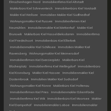
Elmschenhagen-Nord
Immobilienfirma Kiel Altstadt
Maklerbüro Kiel Schreventeich
Immobilienbüro Kiel Vorstadt
Makler Kiel Wellsee
Immobilien Makler Kiel Südfriedhof
Wohnungsmakler Kiel Russee
Immobilienfirmen Kiel
Neumühlen
Immobilienmakler Kiel Mettenhof
Makler Kiel
Brunswik
Maklerbüro Kiel Hasseldieksdamm
Immobilienfirma
Kiel Friedrichsort
Immobilienbüro Kiel Ellerbek
Immobilienmakler Kiel Schilksee
Immobilien Makler Kiel
Ravensberg
Wohnungsmakler Kiel Meimersdorf
Immobilienfirmen Kiel Exerzierplatz
Maklerbüro Kiel
Blücherplatz
Immobilienfirma Kiel Wellingdorf
Immobilienbüro
Kiel Kronsburg
Makler Kiel Hassee
Immobilienmakler Kiel
Düsternbrook
Immobilien Makler Kiel Suchsdorf
Wohnungsmakler Kiel Rönne
Maklerbüro Kiel Holtenau
Immobilienfirmen Kiel Pries
Immobilienmakler Eckernförde
Immobilienfirma Kiel Wik
Immobilienbüro Kiel Moorsee
Makler
Kiel Damperhof
Immobilienmakler Laboe
Immobilienmakler