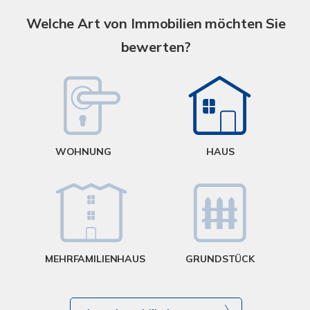
S
A
Welche Art von Immobilien möchten Sie
bewerten?
W
<
WOHNUNG
HAUS
g
MEHRFAMILIENHAUS
GRUNDSTÜCK