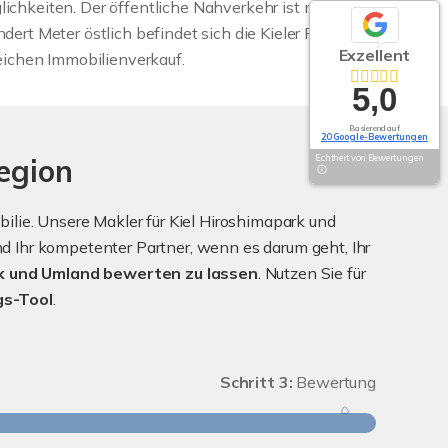
ichkeiten. Der öffentliche Nahverkehr ist mit
ert Meter östlich befindet sich die Kieler Förde.
Exzellent
reichen Immobilienverkauf.
5,0
Basierend auf
20 Google-Bewertungen
Echtheit von Bewertungen
egion
lie. Unsere Makler für Kiel Hiroshimapark und
 Ihr kompetenter Partner, wenn es darum geht, Ihr
k und Umland bewerten zu lassen
. Nutzen Sie für
gs-Tool
.
Schritt 3:
Bewertung