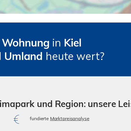
e
Wohnung
in
Kiel
d
Umland
heute wert?
himapark und Region: unsere Le
fundierte
Marktpreisanalyse