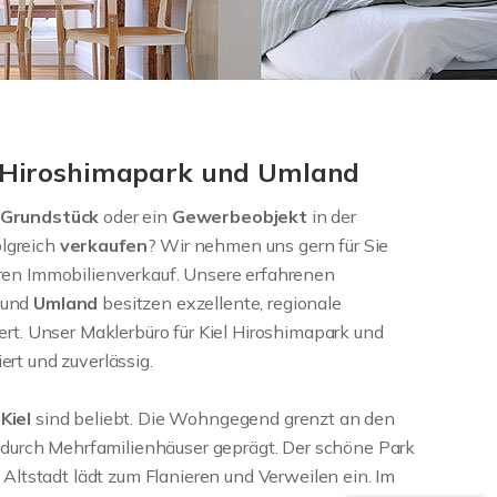
l Hiroshimapark und Umland
Grundstück
oder ein
Gewerbeobjekt
in der
olgreich
verkaufen
? Wir nehmen uns gern für Sie
ren Immobilienverkauf. Unsere erfahrenen
und
Umland
besitzen exzellente, regionale
ert. Unser Maklerbüro für Kiel Hiroshimapark und
rt und zuverlässig.
n
Kiel
sind beliebt. Die Wohngegend grenzt an den
t durch Mehrfamilienhäuser geprägt. Der schöne Park
 Altstadt lädt zum Flanieren und Verweilen ein. Im