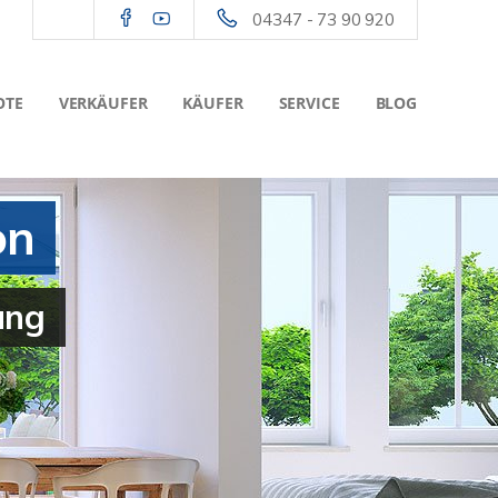
04347 - 73 90 920
OTE
VERKÄUFER
KÄUFER
SERVICE
BLOG
on
ung