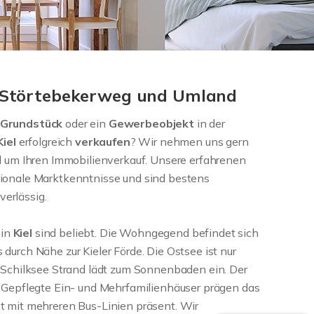
l Störtebekerweg und Umland
Grundstück
oder ein
Gewerbeobjekt
in der
Kiel
erfolgreich
verkaufen
? Wir nehmen uns gern
nd um Ihren Immobilienverkauf. Unsere erfahrenen
gionale Marktkenntnisse und sind bestens
verlässig.
g
in
Kiel
sind beliebt. Die Wohngegend befindet sich
durch Nähe zur Kieler Förde. Die Ostsee ist nur
r Schilksee Strand lädt zum Sonnenbaden ein. Der
. Gepflegte Ein- und Mehrfamilienhäuser prägen das
t mit mehreren Bus-Linien präsent. Wir