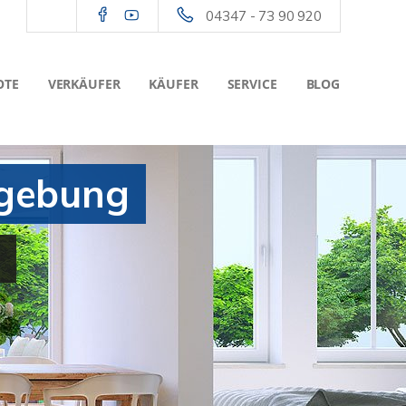
04347 - 73 90 920
OTE
VERKÄUFER
KÄUFER
SERVICE
BLOG
mgebung
n