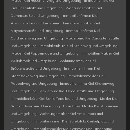
Makler Kiel Husumer Weg und Umgebung
Immobilien Makler
Kiel Hasenholz und Umgebung
Wohnungsmakler Kiel
Dammstraße und Umgebung
Immobilienfirmen Kiel
Arkonastraße und Umgebung
Immobilienmakler Kiel
Maybachstraße und Umgebung
Immobilienfirma Kiel
Goldregenweg und Umgebung
Maklerbüro Kiel Augustenstraße
und Umgebung
Immobilienbüro Kiel Schleiweg und Umgebung
Makler Kiel Poppenrade und Umgebung
Immobilien Makler Kiel
Wulfsbrook und Umgebung
Wohnungsmakler Kiel
Brückenstraße und Umgebung
Immobilienfirmen Kiel
Störtebekerweg und Umgebung
Immobilienmakler Kiel
Pappelweg und Umgebung
Immobilienfirma Kiel Kirchenweg
und Umgebung
Maklerbüro Kiel Hegelstraße und Umgebung
Immobilienbüro Kiel Schlieffenallee und Umgebung
Makler Kiel
Samlandweg und Umgebung
Immobilien Makler Kiel Amrumring
und Umgebung
Wohnungsmakler Kiel Am Kurpark und
Umgebung
Immobilienfirmen Kiel Spielplatz Geibelplatz und
Umgebung
Immobilienmakler Kiel Grasweg und Umgebung