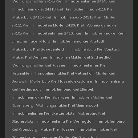
Wohnungsmakler 24145 Kiel
Immobilienfirmen 24143 Kiel
Immobilienmakler 24118 Kiel
Immobilienfirma 24116 Kiel
Maklerbüro 24114 Kiel
Immobilienbüro 24113 Kiel
Makler
24111 Kiel
Immobilien Makler 24106 Kiel
Wohnungsmakler
24105 Kiel
Immobilienfirmen 24103 Kiel
Immobilienmakler Kiel
Elmschenhagen-Nord
Immobilienfirma Kiel Altstadt
Maklerbüro Kiel Schreventeich
Immobilienbüro Kiel Vorstadt
Makler Kiel Wellsee
Immobilien Makler Kiel Südfriedhof
Wohnungsmakler Kiel Russee
Immobilienfirmen Kiel
Neumühlen
Immobilienmakler Kiel Mettenhof
Makler Kiel
Brunswik
Maklerbüro Kiel Hasseldieksdamm
Immobilienfirma
Kiel Friedrichsort
Immobilienbüro Kiel Ellerbek
Immobilienmakler Kiel Schilksee
Immobilien Makler Kiel
Ravensberg
Wohnungsmakler Kiel Meimersdorf
Immobilienfirmen Kiel Exerzierplatz
Maklerbüro Kiel
Blücherplatz
Immobilienfirma Kiel Wellingdorf
Immobilienbüro
Kiel Kronsburg
Makler Kiel Hassee
Immobilienmakler Kiel
Düsternbrook
Immobilien Makler Kiel Suchsdorf