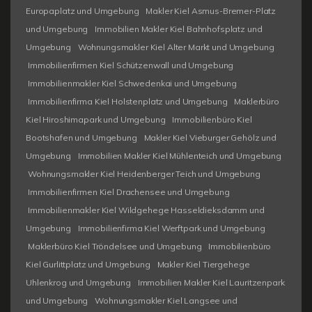
Europaplatz und Umgebung
Makler Kiel Asmus-Bremer-Platz
und Umgebung
Immobilien Makler Kiel Bahnhofsplatz und
Umgebung
Wohnungsmakler Kiel Alter Markt und Umgebung
Immobilienfirmen Kiel Schützenwall und Umgebung
Immobilienmakler Kiel Schwedenkai und Umgebung
Immobilienfirma Kiel Holstenplatz und Umgebung
Maklerbüro
Kiel Hiroshimapark und Umgebung
Immobilienbüro Kiel
Bootshafen und Umgebung
Makler Kiel Vieburger Gehölz und
Umgebung
Immobilien Makler Kiel Mühlenteich und Umgebung
Wohnungsmakler Kiel Heidenberger Teich und Umgebung
Immobilienfirmen Kiel Drachensee und Umgebung
Immobilienmakler Kiel Wildgehege Hasseldieksdamm und
Umgebung
Immobilienfirma Kiel Werftpark und Umgebung
Maklerbüro Kiel Tröndelsee und Umgebung
Immobilienbüro
Kiel Gurlittplatz und Umgebung
Makler Kiel Tiergehege
Uhlenkrog und Umgebung
Immobilien Makler Kiel Lauritzenpark
und Umgebung
Wohnungsmakler Kiel Langsee und