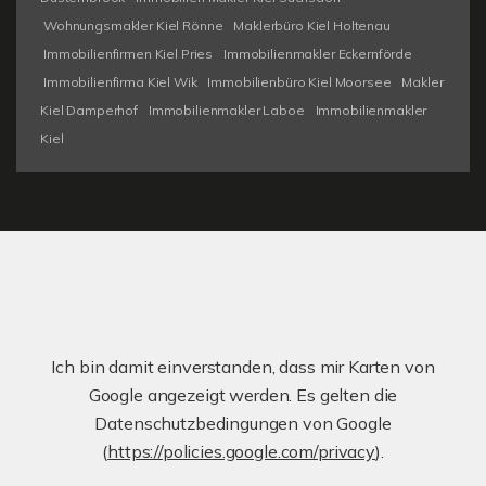
Wohnungsmakler Kiel Rönne
Maklerbüro Kiel Holtenau
Immobilienfirmen Kiel Pries
Immobilienmakler Eckernförde
Immobilienfirma Kiel Wik
Immobilienbüro Kiel Moorsee
Makler
Kiel Damperhof
Immobilienmakler Laboe
Immobilienmakler
Kiel
Ich bin damit einverstanden, dass mir Karten von
Google angezeigt werden. Es gelten die
Datenschutzbedingungen von Google
(
https://policies.google.com/privacy
).