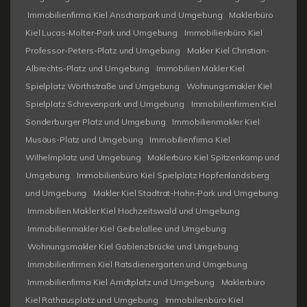
Immobilienfirma Kiel Anscharpark und Umgebung
Maklerbüro
Kiel Lucas-Molter-Park und Umgebung
Immobilienbüro Kiel
Professor-Peters-Platz und Umgebung
Makler Kiel Christian-
Albrechts-Platz und Umgebung
Immobilien Makler Kiel
Spielplatz Wörthstraße und Umgebung
Wohnungsmakler Kiel
Spielplatz Schrevenpark und Umgebung
Immobilienfirmen Kiel
Sonderburger Platz und Umgebung
Immobilienmakler Kiel
Musäus-Platz und Umgebung
Immobilienfirma Kiel
Wilhelmplatz und Umgebung
Maklerbüro Kiel Spitzenkamp und
Umgebung
Immobilienbüro Kiel Spielplatz Hopfenlandsberg
und Umgebung
Makler Kiel Stadtrat-Hahn-Park und Umgebung
Immobilien Makler Kiel Hochzeitswald und Umgebung
Immobilienmakler Kiel Geibelallee und Umgebung
Wohnungsmakler Kiel Gablenzbrücke und Umgebung
Immobilienfirmen Kiel Ratsdienergarten und Umgebung
Immobilienfirma Kiel Arndtplatz und Umgebung
Maklerbüro
Kiel Rathausplatz und Umgebung
Immobilienbüro Kiel