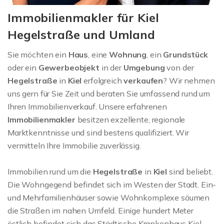
Immobilienmakler für Kiel
Hegelstraße und Umland
Sie möchten ein
Haus
, eine
Wohnung
, ein
Grundstück
oder ein
Gewerbeobjekt
in der
Umgebung
von der
Hegelstraße
in
Kiel
erfolgreich
verkaufen
? Wir nehmen
uns gern für Sie Zeit und beraten Sie umfassend rund um
Ihren Immobilienverkauf. Unsere erfahrenen
Immobilienmakler
besitzen exzellente, regionale
Marktkenntnisse und sind bestens qualifiziert. Wir
vermitteln Ihre Immobilie zuverlässig.
Immobilien rund um die
Hegelstraße
in
Kiel
sind beliebt.
Die Wohngegend befindet sich im Westen der Stadt. Ein-
und Mehrfamilienhäuser sowie Wohnkomplexe säumen
die Straßen im nahen Umfeld. Einige hundert Meter
östlich befindet sich das Städtische Krankenhaus Kiel.