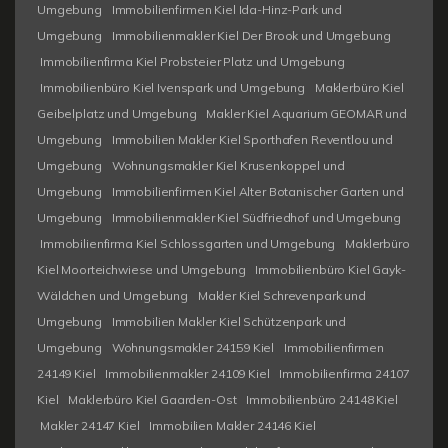
Umgebung
Immobilienfirmen Kiel Ida-Hinz-Park und
Umgebung
Immobilienmakler Kiel Der Brook und Umgebung
Immobilienfirma Kiel Probsteier Platz und Umgebung
Immobilienbüro Kiel Ivenspark und Umgebung
Maklerbüro Kiel
Geibelplatz und Umgebung
Makler Kiel Aquarium GEOMAR und
Umgebung
Immobilien Makler Kiel Sporthafen Reventlou und
Umgebung
Wohnungsmakler Kiel Krusenkoppel und
Umgebung
Immobilienfirmen Kiel Alter Botanischer Garten und
Umgebung
Immobilienmakler Kiel Südfriedhof und Umgebung
Immobilienfirma Kiel Schlossgarten und Umgebung
Maklerbüro
Kiel Moorteichwiese und Umgebung
Immobilienbüro Kiel Gayk-
Wäldchen und Umgebung
Makler Kiel Schrevenpark und
Umgebung
Immobilien Makler Kiel Schützenpark und
Umgebung
Wohnungsmakler 24159 Kiel
Immobilienfirmen
24149 Kiel
Immobilienmakler 24109 Kiel
Immobilienfirma 24107
Kiel
Maklerbüro Kiel Gaarden-Ost
Immobilienbüro 24148 Kiel
Makler 24147 Kiel
Immobilien Makler 24146 Kiel