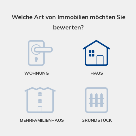
S
A
Welche Art von Immobilien möchten Sie
bewerten?
W
<
WOHNUNG
HAUS
g
MEHRFAMILIENHAUS
GRUNDSTÜCK