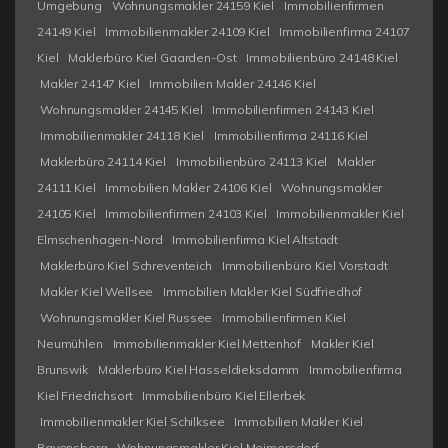
Umgebung
Wohnungsmakler 24159 Kiel
Immobilienfirmen
24149 Kiel
Immobilienmakler 24109 Kiel
Immobilienfirma 24107
Kiel
Maklerbüro Kiel Gaarden-Ost
Immobilienbüro 24148 Kiel
Makler 24147 Kiel
Immobilien Makler 24146 Kiel
Wohnungsmakler 24145 Kiel
Immobilienfirmen 24143 Kiel
Immobilienmakler 24118 Kiel
Immobilienfirma 24116 Kiel
Maklerbüro 24114 Kiel
Immobilienbüro 24113 Kiel
Makler
24111 Kiel
Immobilien Makler 24106 Kiel
Wohnungsmakler
24105 Kiel
Immobilienfirmen 24103 Kiel
Immobilienmakler Kiel
Elmschenhagen-Nord
Immobilienfirma Kiel Altstadt
Maklerbüro Kiel Schreventeich
Immobilienbüro Kiel Vorstadt
Makler Kiel Wellsee
Immobilien Makler Kiel Südfriedhof
Wohnungsmakler Kiel Russee
Immobilienfirmen Kiel
Neumühlen
Immobilienmakler Kiel Mettenhof
Makler Kiel
Brunswik
Maklerbüro Kiel Hasseldieksdamm
Immobilienfirma
Kiel Friedrichsort
Immobilienbüro Kiel Ellerbek
Immobilienmakler Kiel Schilksee
Immobilien Makler Kiel
Ravensberg
Wohnungsmakler Kiel Meimersdorf