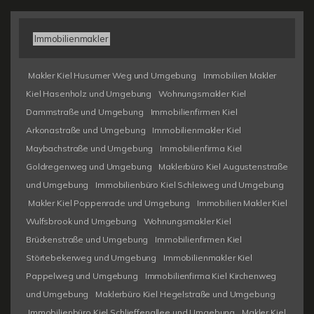
Immobilienmakler
Makler Kiel Husumer Weg und Umgebung
Immobilien Makler
Kiel Hasenholz und Umgebung
Wohnungsmakler Kiel
Dammstraße und Umgebung
Immobilienfirmen Kiel
Arkonastraße und Umgebung
Immobilienmakler Kiel
Maybachstraße und Umgebung
Immobilienfirma Kiel
Goldregenweg und Umgebung
Maklerbüro Kiel Augustenstraße
und Umgebung
Immobilienbüro Kiel Schleiweg und Umgebung
Makler Kiel Poppenrade und Umgebung
Immobilien Makler Kiel
Wulfsbrook und Umgebung
Wohnungsmakler Kiel
Brückenstraße und Umgebung
Immobilienfirmen Kiel
Störtebekerweg und Umgebung
Immobilienmakler Kiel
Pappelweg und Umgebung
Immobilienfirma Kiel Kirchenweg
und Umgebung
Maklerbüro Kiel Hegelstraße und Umgebung
Immobilienbüro Kiel Schlieffenallee und Umgebung
Makler Kiel