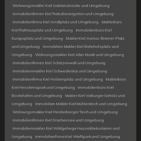
Wohnungsmakler Kiel Gablenzbrücke und Umgebung
Immobilienfirmen Kiel Ratsdienergarten und Umgebung
Immobilienfirma Kiel Arndtplatz und Umgebung
Maklerbüro
Kiel Rathausplatz und Umgebung
Immobilienbüro Kiel
Europaplatz und Umgebung
Makler Kiel Asmus-Bremer-Platz
und Umgebung
Immobilien Makler Kiel Bahnhofsplatz und
Umgebung
Wohnungsmakler Kiel Alter Markt und Umgebung
Immobilienfirmen Kiel Schützenwall und Umgebung
Immobilienmakler Kiel Schwedenkai und Umgebung
Immobilienfirma Kiel Holstenplatz und Umgebung
Maklerbüro
Kiel Hiroshimapark und Umgebung
Immobilienbüro Kiel
Bootshafen und Umgebung
Makler Kiel Vieburger Gehölz und
Umgebung
Immobilien Makler Kiel Mühlenteich und Umgebung
Wohnungsmakler Kiel Heidenberger Teich und Umgebung
Immobilienfirmen Kiel Drachensee und Umgebung
Immobilienmakler Kiel Wildgehege Hasseldieksdamm und
Umgebung
Immobilienfirma Kiel Werftpark und Umgebung