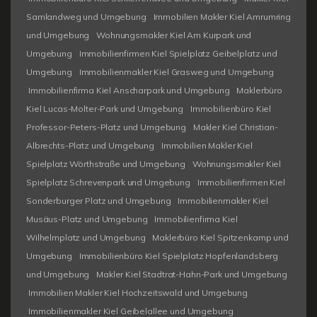
Samlandweg und Umgebung
Immobilien Makler Kiel Amrumring
und Umgebung
Wohnungsmakler Kiel Am Kurpark und
Umgebung
Immobilienfirmen Kiel Spielplatz Geibelplatz und
Umgebung
Immobilienmakler Kiel Grasweg und Umgebung
Immobilienfirma Kiel Anscharpark und Umgebung
Maklerbüro
Kiel Lucas-Molter-Park und Umgebung
Immobilienbüro Kiel
Professor-Peters-Platz und Umgebung
Makler Kiel Christian-
Albrechts-Platz und Umgebung
Immobilien Makler Kiel
Spielplatz Wörthstraße und Umgebung
Wohnungsmakler Kiel
Spielplatz Schrevenpark und Umgebung
Immobilienfirmen Kiel
Sonderburger Platz und Umgebung
Immobilienmakler Kiel
Musäus-Platz und Umgebung
Immobilienfirma Kiel
Wilhelmplatz und Umgebung
Maklerbüro Kiel Spitzenkamp und
Umgebung
Immobilienbüro Kiel Spielplatz Hopfenlandsberg
und Umgebung
Makler Kiel Stadtrat-Hahn-Park und Umgebung
Immobilien Makler Kiel Hochzeitswald und Umgebung
Immobilienmakler Kiel Geibelallee und Umgebung