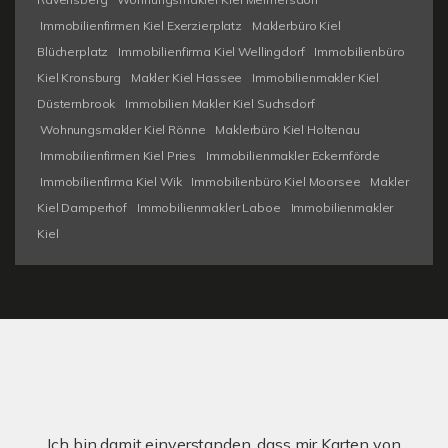
Immobilienfirmen Kiel Exerzierplatz
Maklerbüro Kiel
Blücherplatz
Immobilienfirma Kiel Wellingdorf
Immobilienbüro
Kiel Kronsburg
Makler Kiel Hassee
Immobilienmakler Kiel
Düsternbrook
Immobilien Makler Kiel Suchsdorf
Wohnungsmakler Kiel Rönne
Maklerbüro Kiel Holtenau
Immobilienfirmen Kiel Pries
Immobilienmakler Eckernförde
Immobilienfirma Kiel Wik
Immobilienbüro Kiel Moorsee
Makler
Kiel Damperhof
Immobilienmakler Laboe
Immobilienmakler
Kiel
Ich bin damit einverstanden, dass mir Karten von