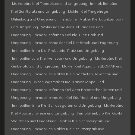
Maklerbüro Kiel Tröndelsee und Umgebung
Immobilienbüro
Kiel Gurlittplatz und Umgebung
Makler Kiel Tiergehege
Uhlenkrog und Umgebung
Immobilien Makler Kiel Lauritzenpark
und Umgebung
Wohnungsmakler Kiel Langsee und
Umgebung
Immobilienfirmen Kiel Ida-Hinz-Park und
Umgebung
Immobilienmakler Kiel Der Brook und Umgebung
Immobilienfirma Kiel Probsteier Platz und Umgebung
Immobilienbüro Kiel Ivenspark und Umgebung
Maklerbüro Kiel
Geibelplatz und Umgebung
Makler Kiel Aquarium GEOMAR und
Umgebung
Immobilien Makler Kiel Sporthafen Reventlou und
Umgebung
Wohnungsmakler Kiel Krusenkoppel und
Umgebung
Immobilienfirmen Kiel Alter Botanischer Garten und
Umgebung
Immobilienmakler Kiel Südfriedhof und Umgebung
Immobilienfirma Kiel Schlossgarten und Umgebung
Maklerbüro
Kiel Moorteichwiese und Umgebung
Immobilienbüro Kiel Gayk-
Wäldchen und Umgebung
Makler Kiel Schrevenpark und
Umgebung
Immobilien Makler Kiel Schützenpark und