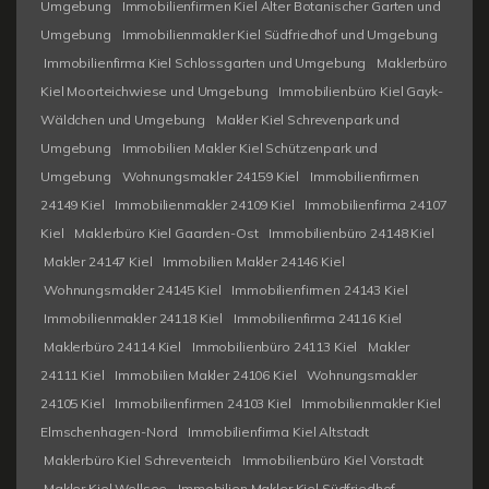
Umgebung
Immobilienfirmen Kiel Alter Botanischer Garten und
Umgebung
Immobilienmakler Kiel Südfriedhof und Umgebung
Immobilienfirma Kiel Schlossgarten und Umgebung
Maklerbüro
Kiel Moorteichwiese und Umgebung
Immobilienbüro Kiel Gayk-
Wäldchen und Umgebung
Makler Kiel Schrevenpark und
Umgebung
Immobilien Makler Kiel Schützenpark und
Umgebung
Wohnungsmakler 24159 Kiel
Immobilienfirmen
24149 Kiel
Immobilienmakler 24109 Kiel
Immobilienfirma 24107
Kiel
Maklerbüro Kiel Gaarden-Ost
Immobilienbüro 24148 Kiel
Makler 24147 Kiel
Immobilien Makler 24146 Kiel
Wohnungsmakler 24145 Kiel
Immobilienfirmen 24143 Kiel
Immobilienmakler 24118 Kiel
Immobilienfirma 24116 Kiel
Maklerbüro 24114 Kiel
Immobilienbüro 24113 Kiel
Makler
24111 Kiel
Immobilien Makler 24106 Kiel
Wohnungsmakler
24105 Kiel
Immobilienfirmen 24103 Kiel
Immobilienmakler Kiel
Elmschenhagen-Nord
Immobilienfirma Kiel Altstadt
Maklerbüro Kiel Schreventeich
Immobilienbüro Kiel Vorstadt
Makler Kiel Wellsee
Immobilien Makler Kiel Südfriedhof