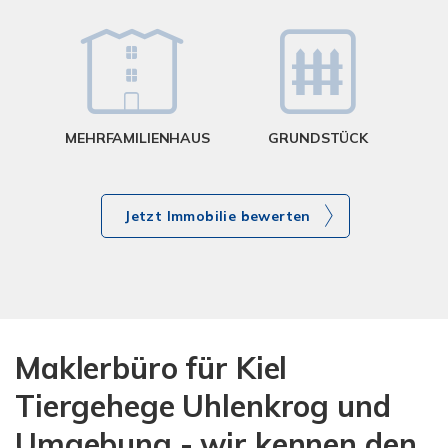
g
MEHRFAMILIENHAUS
GRUNDSTÜCK
Jetzt Immobilie bewerten
Maklerbüro für Kiel
Tiergehege Uhlenkrog und
Umgebung - wir kennen den