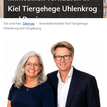
Kiel Tiergehege Uhlenkrog
und Region
Sie sind hier:
Sitemap
Immobilienmakler Kiel Tiergehege
Uhlenkrog und Umgebung