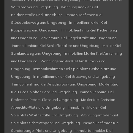
Wulfsbrook und Umgebung
Wohnungsmakler Kiel
Brückenstraße und Umgebung
Immobilienfirmen Kiel
Störtebekerweg und Umgebung
Immobilienmakler Kiel
Pappelweg und Umgebung
Immobilienfirma Kiel Kirchenweg
und Umgebung
Maklerbüro Kiel Hegelstraße und Umgebung
Immobilienbüro Kiel Schlieffenallee und Umgebung
Makler Kiel
Samlandweg und Umgebung
Immobilien Makler Kiel Amrumring
und Umgebung
Wohnungsmakler Kiel Am Kurpark und
Umgebung
Immobilienfirmen Kiel Spielplatz Geibelplatz und
Umgebung
Immobilienmakler Kiel Grasweg und Umgebung
Immobilienfirma Kiel Anscharpark und Umgebung
Maklerbüro
Kiel Lucas-Molter-Park und Umgebung
Immobilienbüro Kiel
Professor-Peters-Platz und Umgebung
Makler Kiel Christian-
Albrechts-Platz und Umgebung
Immobilien Makler Kiel
Spielplatz Wörthstraße und Umgebung
Wohnungsmakler Kiel
Spielplatz Schrevenpark und Umgebung
Immobilienfirmen Kiel
Sonderburger Platz und Umgebung
Immobilienmakler Kiel