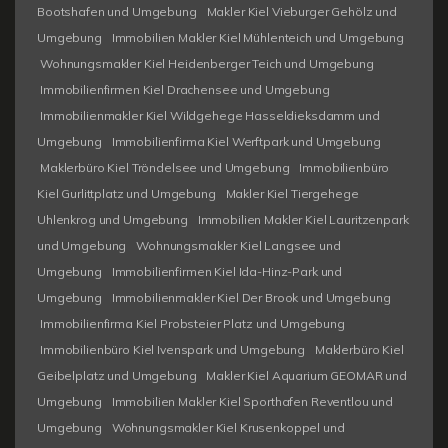
Bootshafen und Umgebung
Makler Kiel Vieburger Gehölz und
Umgebung
Immobilien Makler Kiel Mühlenteich und Umgebung
Wohnungsmakler Kiel Heidenberger Teich und Umgebung
Immobilienfirmen Kiel Drachensee und Umgebung
Immobilienmakler Kiel Wildgehege Hasseldieksdamm und
Umgebung
Immobilienfirma Kiel Werftpark und Umgebung
Maklerbüro Kiel Tröndelsee und Umgebung
Immobilienbüro
Kiel Gurlittplatz und Umgebung
Makler Kiel Tiergehege
Uhlenkrog und Umgebung
Immobilien Makler Kiel Lauritzenpark
und Umgebung
Wohnungsmakler Kiel Langsee und
Umgebung
Immobilienfirmen Kiel Ida-Hinz-Park und
Umgebung
Immobilienmakler Kiel Der Brook und Umgebung
Immobilienfirma Kiel Probsteier Platz und Umgebung
Immobilienbüro Kiel Ivenspark und Umgebung
Maklerbüro Kiel
Geibelplatz und Umgebung
Makler Kiel Aquarium GEOMAR und
Umgebung
Immobilien Makler Kiel Sporthafen Reventlou und
Umgebung
Wohnungsmakler Kiel Krusenkoppel und