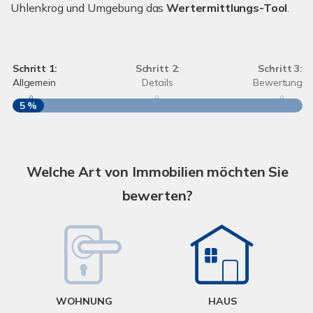
Uhlenkrog und Umgebung das
Wertermittlungs-Tool
.
Schritt 1:
Schritt 2:
Schritt 3:
Allgemein
Details
Bewertung
5 %
S
A
Welche Art von Immobilien möchten Sie
bewerten?
W
<
WOHNUNG
HAUS