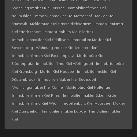
Wohnungsmakler Kiel Russee
Immobilienfirmen Kiel
Neumühlen
Immobilienmakler Kiel Mettenhof
Makler Kiel
Brunswik
Maklerbüro Kiel Hasseldieksdamm
Immobilienfirma
Kiel Friedrichsort
Immobilienbüro Kiel Ellerbek
Immobilienmakler Kiel Schilksee
Immobilien Makler Kiel
Ravensberg
Wohnungsmakler Kiel Meimersdorf
Immobilienfirmen Kiel Exerzierplatz
Maklerbüro Kiel
Blücherplatz
Immobilienfirma Kiel Wellingdorf
Immobilienbüro
Kiel Kronsburg
Makler Kiel Hassee
Immobilienmakler Kiel
Düsternbrook
Immobilien Makler Kiel Suchsdorf
Wohnungsmakler Kiel Rönne
Maklerbüro Kiel Holtenau
Immobilienfirmen Kiel Pries
Immobilienmakler Eckernförde
Immobilienfirma Kiel Wik
Immobilienbüro Kiel Moorsee
Makler
Kiel Damperhof
Immobilienmakler Laboe
Immobilienmakler
Kiel