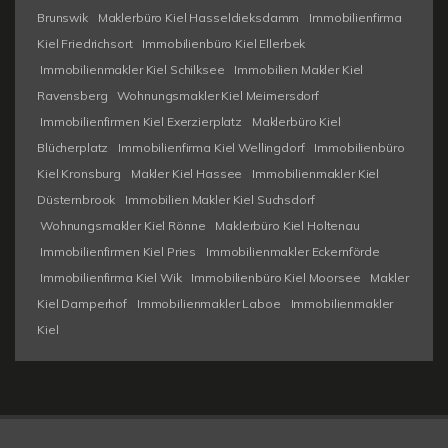
Brunswik
Maklerbüro Kiel Hasseldieksdamm
Immobilienfirma
Kiel Friedrichsort
Immobilienbüro Kiel Ellerbek
Immobilienmakler Kiel Schilksee
Immobilien Makler Kiel
Ravensberg
Wohnungsmakler Kiel Meimersdorf
Immobilienfirmen Kiel Exerzierplatz
Maklerbüro Kiel
Blücherplatz
Immobilienfirma Kiel Wellingdorf
Immobilienbüro
Kiel Kronsburg
Makler Kiel Hassee
Immobilienmakler Kiel
Düsternbrook
Immobilien Makler Kiel Suchsdorf
Wohnungsmakler Kiel Rönne
Maklerbüro Kiel Holtenau
Immobilienfirmen Kiel Pries
Immobilienmakler Eckernförde
Immobilienfirma Kiel Wik
Immobilienbüro Kiel Moorsee
Makler
Kiel Damperhof
Immobilienmakler Laboe
Immobilienmakler
Kiel