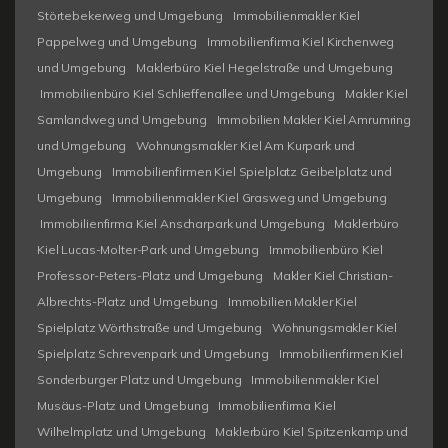
Störtebekerweg und Umgebung
Immobilienmakler Kiel
Pappelweg und Umgebung
Immobilienfirma Kiel Kirchenweg
und Umgebung
Maklerbüro Kiel Hegelstraße und Umgebung
Immobilienbüro Kiel Schlieffenallee und Umgebung
Makler Kiel
Samlandweg und Umgebung
Immobilien Makler Kiel Amrumring
und Umgebung
Wohnungsmakler Kiel Am Kurpark und
Umgebung
Immobilienfirmen Kiel Spielplatz Geibelplatz und
Umgebung
Immobilienmakler Kiel Grasweg und Umgebung
Immobilienfirma Kiel Anscharpark und Umgebung
Maklerbüro
Kiel Lucas-Molter-Park und Umgebung
Immobilienbüro Kiel
Professor-Peters-Platz und Umgebung
Makler Kiel Christian-
Albrechts-Platz und Umgebung
Immobilien Makler Kiel
Spielplatz Wörthstraße und Umgebung
Wohnungsmakler Kiel
Spielplatz Schrevenpark und Umgebung
Immobilienfirmen Kiel
Sonderburger Platz und Umgebung
Immobilienmakler Kiel
Musäus-Platz und Umgebung
Immobilienfirma Kiel
Wilhelmplatz und Umgebung
Maklerbüro Kiel Spitzenkamp und