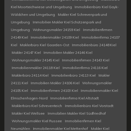
Kiel Moorteichwiese und Umgebung
Immobilienbüro Kiel Gayk-
Wäldchen und Umgebung
Makler Kiel Schrevenpark und
Umgebung
Immobilien Makler Kiel Schützenpark und
Umgebung
Wohnungsmakler 24159 Kiel
Immobilienfirmen
24149 Kiel
Immobilienmakler 24109 Kiel
Immobilienfirma 24107
Kiel
Maklerbüro Kiel Gaarden-Ost
Immobilienbüro 24148 Kiel
Makler 24147 Kiel
Immobilien Makler 24146 Kiel
Wohnungsmakler 24145 Kiel
Immobilienfirmen 24143 Kiel
Immobilienmakler 24118 Kiel
Immobilienfirma 24116 Kiel
Maklerbüro 24114 Kiel
Immobilienbüro 24113 Kiel
Makler
24111 Kiel
Immobilien Makler 24106 Kiel
Wohnungsmakler
24105 Kiel
Immobilienfirmen 24103 Kiel
Immobilienmakler Kiel
Elmschenhagen-Nord
Immobilienfirma Kiel Altstadt
Maklerbüro Kiel Schreventeich
Immobilienbüro Kiel Vorstadt
Makler Kiel Wellsee
Immobilien Makler Kiel Südfriedhof
Wohnungsmakler Kiel Russee
Immobilienfirmen Kiel
Neumühlen
Immobilienmakler Kiel Mettenhof
Makler Kiel