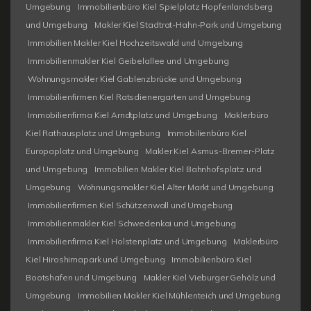
Umgebung
Immobilienbüro Kiel Spielplatz Hopfenlandsberg
und Umgebung
Makler Kiel Stadtrat-Hahn-Park und Umgebung
Immobilien Makler Kiel Hochzeitswald und Umgebung
Immobilienmakler Kiel Geibelallee und Umgebung
Wohnungsmakler Kiel Gablenzbrücke und Umgebung
Immobilienfirmen Kiel Ratsdienergarten und Umgebung
Immobilienfirma Kiel Arndtplatz und Umgebung
Maklerbüro
Kiel Rathausplatz und Umgebung
Immobilienbüro Kiel
Europaplatz und Umgebung
Makler Kiel Asmus-Bremer-Platz
und Umgebung
Immobilien Makler Kiel Bahnhofsplatz und
Umgebung
Wohnungsmakler Kiel Alter Markt und Umgebung
Immobilienfirmen Kiel Schützenwall und Umgebung
Immobilienmakler Kiel Schwedenkai und Umgebung
Immobilienfirma Kiel Holstenplatz und Umgebung
Maklerbüro
Kiel Hiroshimapark und Umgebung
Immobilienbüro Kiel
Bootshafen und Umgebung
Makler Kiel Vieburger Gehölz und
Umgebung
Immobilien Makler Kiel Mühlenteich und Umgebung