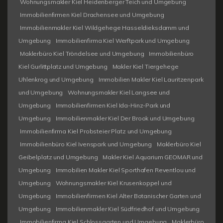
Wohnungsmakler Kiel Heidenberger Teich und Umgebung
Immobilienfirmen Kiel Drachensee und Umgebung
Immobilienmakler Kiel Wildgehege Hasseldieksdamm und
Umgebung
Immobilienfirma Kiel Werftpark und Umgebung
Maklerbüro Kiel Tröndelsee und Umgebung
Immobilienbüro
Kiel Gurlittplatz und Umgebung
Makler Kiel Tiergehege
Uhlenkrog und Umgebung
Immobilien Makler Kiel Lauritzenpark
und Umgebung
Wohnungsmakler Kiel Langsee und
Umgebung
Immobilienfirmen Kiel Ida-Hinz-Park und
Umgebung
Immobilienmakler Kiel Der Brook und Umgebung
Immobilienfirma Kiel Probsteier Platz und Umgebung
Immobilienbüro Kiel Ivenspark und Umgebung
Maklerbüro Kiel
Geibelplatz und Umgebung
Makler Kiel Aquarium GEOMAR und
Umgebung
Immobilien Makler Kiel Sporthafen Reventlou und
Umgebung
Wohnungsmakler Kiel Krusenkoppel und
Umgebung
Immobilienfirmen Kiel Alter Botanischer Garten und
Umgebung
Immobilienmakler Kiel Südfriedhof und Umgebung
Immobilienfirma Kiel Schlossgarten und Umgebung
Maklerbüro