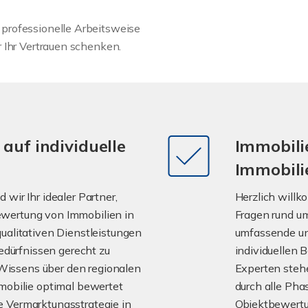
professionelle Arbeitsweise
 Ihr Vertrauen schenken.
auf individuelle
Immobil
Immobili
wir Ihr idealer Partner,
Herzlich willk
wertung von Immobilien in
Fragen rund um
ualitativen Dienstleistungen
umfassende und
Bedürfnissen gerecht zu
individuellen 
issens über den regionalen
Experten stehe
mmobilie optimal bewertet
durch alle Pha
e Vermarktungsstrategie in
Objektbewertun