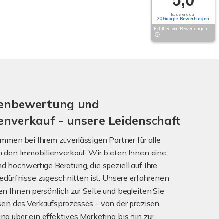
5,0
Basierend auf
20 Google-Bewertungen
Echtheit von Bewertungen
ienbewertung und
enverkauf - unsere Leidenschaft
ommen bei Ihrem zuverlässigen Partner für alle
 den Immobilienverkauf. Wir bieten Ihnen eine
 hochwertige Beratung, die speziell auf Ihre
Bedürfnisse zugeschnitten ist. Unsere erfahrenen
n Ihnen persönlich zur Seite und begleiten Sie
sen des Verkaufsprozesses – von der präzisen
g über ein effektives Marketing bis hin zur