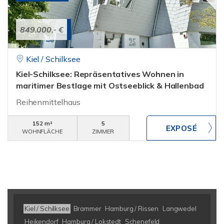
849.000,- €
Kiel / Schilksee
Kiel-Schilksee: Repräsentatives Wohnen in
maritimer Bestlage mit Ostseeblick & Hallenbad
Reihenmittelhaus
152 m²
5
WOHNFLÄCHE
ZIMMER
Kiel / Schilksee
Brammer
Hamburg / Rissen
Langwedel
Heikendorf
Hamburg / Lokstedt
Schenefeld