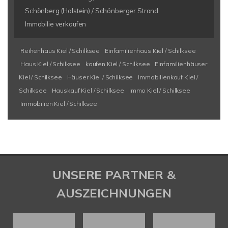
Schönberg (Holstein) / Schönberger Strand
Immobilie verkaufen
Reihenhaus Kiel / Schilksee
Einfamilienhaus Kiel / Schilksee
Haus Kiel / Schilksee
kaufen Kiel / Schilksee
Einfamilienhäuser
Kiel / Schilksee
Häuser Kiel / Schilksee
Immobilienkauf Kiel /
Schilksee
Hauskauf Kiel / Schilksee
Immo Kiel / Schilksee
Immobilien Kiel / Schilksee
UNSERE PARTNER &
AUSZEICHNUNGEN