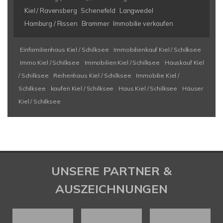
Kiel / Ravensberg
Schenefeld
Langwedel
Hamburg / Rissen
Brammer
Immobilie verkaufen
Einfamilienhaus Kiel / Schilksee
Immobilienkauf Kiel / Schilksee
Immo Kiel / Schilksee
Immobilien Kiel / Schilksee
Hauskauf Kiel
/ Schilksee
Reihenhaus Kiel / Schilksee
Immobilie Kiel /
Schilksee
kaufen Kiel / Schilksee
Haus Kiel / Schilksee
Häuser
Kiel / Schilksee
UNSERE PARTNER &
AUSZEICHNUNGEN