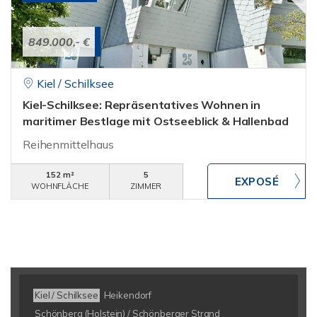
849.000,- €
Kiel / Schilksee
Kiel-Schilksee: Repräsentatives Wohnen in
maritimer Bestlage mit Ostseeblick & Hallenbad
Reihenmittelhaus
152 m²
5
WOHNFLÄCHE
ZIMMER
Kiel / Schilksee
Heikendorf
Schönberg (Holstein) / Schönberger Strand