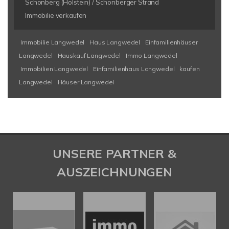
Schönberg (Holstein) / Schönberger Strand
Immobilie verkaufen
Immobilie Langwedel
Haus Langwedel
Einfamilienhäuser
Langwedel
Hauskauf Langwedel
Immo Langwedel
Immobilien Langwedel
Einfamilienhaus Langwedel
kaufen
Langwedel
Häuser Langwedel
UNSERE PARTNER &
AUSZEICHNUNGEN