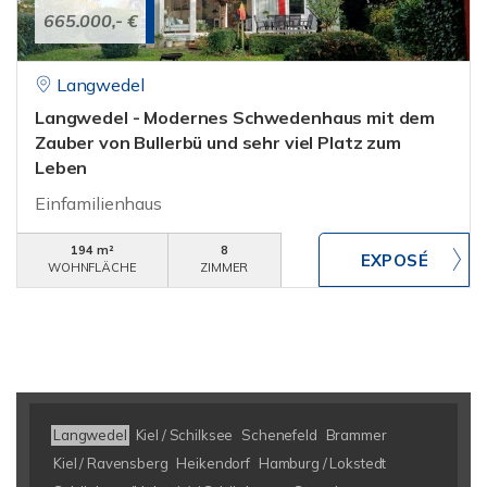
665.000,- €
Langwedel
Langwedel - Modernes Schwedenhaus mit dem
Zauber von Bullerbü und sehr viel Platz zum
Leben
Einfamilienhaus
194 m²
8
WOHNFLÄCHE
ZIMMER
Langwedel
Kiel / Schilksee
Schenefeld
Brammer
Kiel / Ravensberg
Heikendorf
Hamburg / Lokstedt