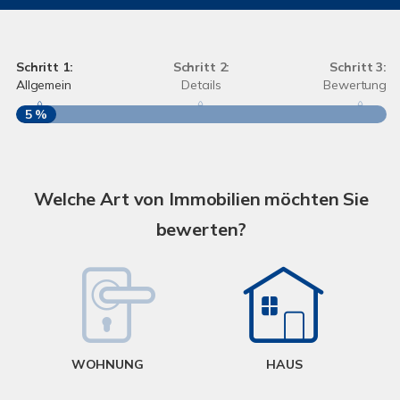
Schritt 1:
Schritt 2:
Schritt 3:
Allgemein
Details
Bewertung
5 %
S
A
Welche Art von Immobilien möchten Sie
bewerten?
W
<
WOHNUNG
HAUS
g