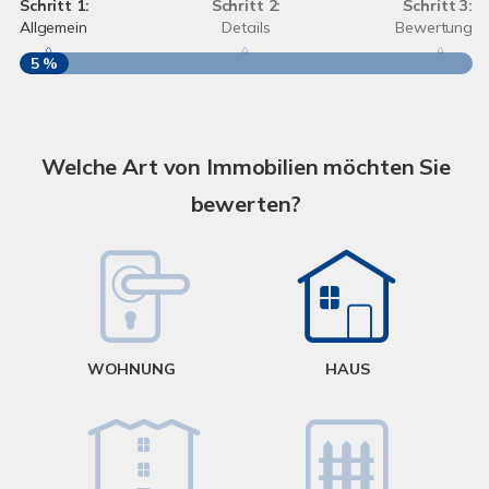
Schritt 1:
Schritt 2:
Schritt 3:
Allgemein
Details
Bewertung
5 %
S
A
Welche Art von Immobilien möchten Sie
bewerten?
W
<
WOHNUNG
HAUS
g