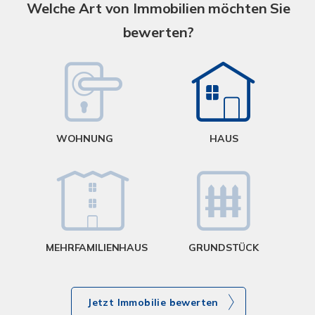
A
Welche Art von Immobilien möchten Sie
bewerten?
W
<
WOHNUNG
HAUS
g
MEHRFAMILIENHAUS
GRUNDSTÜCK
Jetzt Immobilie bewerten