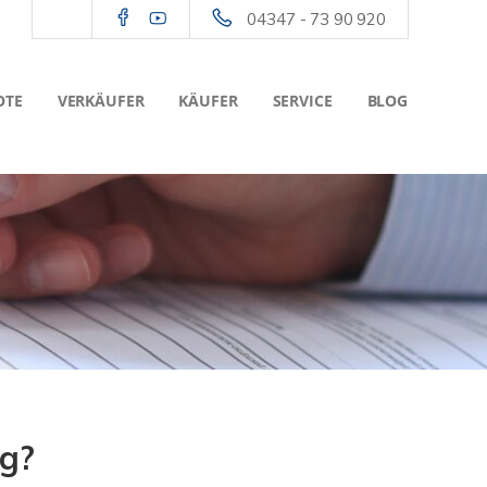
04347 - 73 90 920
OTE
VERKÄUFER
KÄUFER
SERVICE
BLOG
rg?