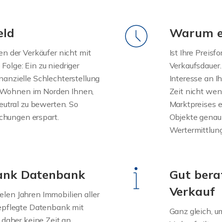
eld
Warum ei
en der Verkäufer nicht mit
Ist Ihre Preisf
olge: Ein zu niedriger
Verkaufsdauer.
nanzielle Schlechterstellung
Interesse an Ih
lft Wohnen im Norden Ihnen,
Zeit nicht weni
eutral zu bewerten. So
Marktpreises 
hungen erspart.
Objekte genau
Wertermittlung
dank Datenbank
Gut bera
Verkauf
len Jahren Immobilien aller
gepflegte Datenbank mit
Ganz gleich, u
 daher keine Zeit an