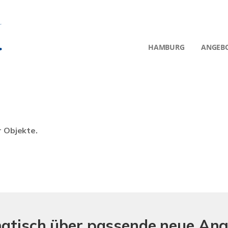
HAMBURG
ANGEB
r Objekte.
matisch über passende neue An