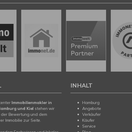
L
INHALT
tenter
Immobilienmakler in
Hamburg
Hamburg und Kiel
stehen wir
Angebote
m der Bewertung und dem
Verkäufer
er Immobilie zur Seite.
Käufer
Service
sendem Fachwissen und lokaler
Blog