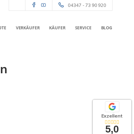
04347 - 73 90 920
OTE
VERKÄUFER
KÄUFER
SERVICE
BLOG
en
Exzellent
5,0