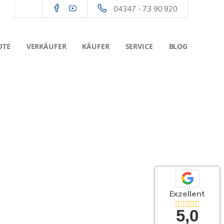
04347 - 73 90 920
OTE
VERKÄUFER
KÄUFER
SERVICE
BLOG
Exzellent
5,0