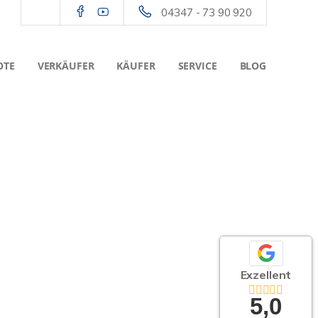
04347 - 73 90 920
OTE
VERKÄUFER
KÄUFER
SERVICE
BLOG
Exzellent
5,0