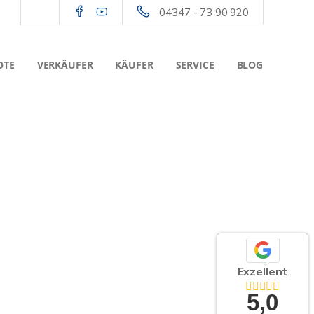
04347 - 73 90 920
OTE
VERKÄUFER
KÄUFER
SERVICE
BLOG
Exzellent
5,0