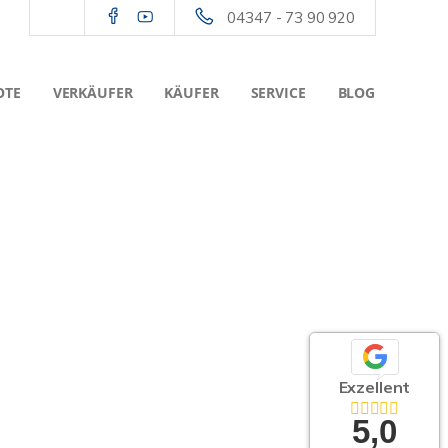
04347 - 73 90 920
OTE
VERKÄUFER
KÄUFER
SERVICE
BLOG
Exzellent
5,0