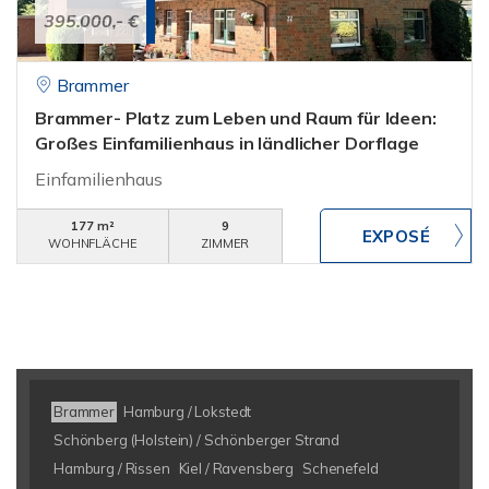
395.000,- €
Brammer
Brammer- Platz zum Leben und Raum für Ideen:
Großes Einfamilienhaus in ländlicher Dorflage
Einfamilienhaus
177 m²
9
WOHNFLÄCHE
ZIMMER
Brammer
Hamburg / Lokstedt
Schönberg (Holstein) / Schönberger Strand
Hamburg / Rissen
Kiel / Ravensberg
Schenefeld