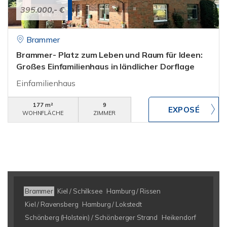
395.000,- €
Brammer
Brammer- Platz zum Leben und Raum für Ideen:
Großes Einfamilienhaus in ländlicher Dorflage
Einfamilienhaus
177 m²
9
WOHNFLÄCHE
ZIMMER
Brammer
Kiel / Schilksee
Hamburg / Rissen
Kiel / Ravensberg
Hamburg / Lokstedt
Schönberg (Holstein) / Schönberger Strand
Heikendorf